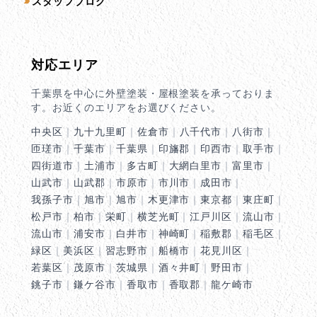
スタッフブログ
対応エリア
千葉県を中心に外壁塗装・屋根塗装を承っておりま
す。お近くのエリアをお選びください。
中央区
｜
九十九里町
｜
佐倉市
｜
八千代市
｜
八街市
｜
匝瑳市
｜
千葉市
｜
千葉県
｜
印旛郡
｜
印西市
｜
取手市
｜
四街道市
｜
土浦市
｜
多古町
｜
大網白里市
｜
富里市
｜
山武市
｜
山武郡
｜
市原市
｜
市川市
｜
成田市
｜
我孫子市
｜
旭市
｜
旭市
｜
木更津市
｜
東京都
｜
東庄町
｜
松戸市
｜
柏市
｜
栄町
｜
横芝光町
｜
江戸川区
｜
流山市
｜
流山市
｜
浦安市
｜
白井市
｜
神崎町
｜
稲敷郡
｜
稲毛区
｜
緑区
｜
美浜区
｜
習志野市
｜
船橋市
｜
花見川区
｜
若葉区
｜
茂原市
｜
茨城県
｜
酒々井町
｜
野田市
｜
銚子市
｜
鎌ケ谷市
｜
香取市
｜
香取郡
｜
龍ケ崎市