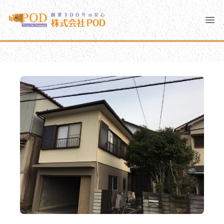
メインコンテンツにスキップ
株式会社ペイント・オン・デマンド
株式会社ペイント・オン・デマンド
千葉の外壁塗装・屋根塗装なら創業100年の安心 ペイン
Clo
Ope
モバイルメニュー
PODのまちづくり
安心の取り組み
ご相談と流れ
よくあるご質問
PODについて