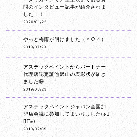
問のインタビュー記事が紹介されま
した！！
2020/01/22
やっと梅雨が明けました（＾◇＾）
2019/07/29
アステックペイントからパートナー
代理店認定証他沢山の表彰状が届き
ました😃
2019/03/23
アステックペイントジャパン全国加
盟店会議に参加してまいりました(๑･̑
◡･̑๑)
2019/02/09