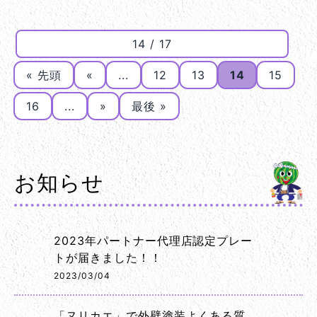
14 / 17
« 先頭
«
...
12
13
14
15
16
...
»
最後 »
お知らせ
2023年パートナー代理店認定プレー
トが届きました！！
2023/03/04
「ヌリカエ」で外壁塗装よくある質