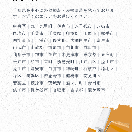
千葉県を中心に外壁塗装・屋根塗装を承っておりま
す。お近くのエリアをお選びください。
中央区
｜
九十九里町
｜
佐倉市
｜
八千代市
｜
八街市
｜
匝瑳市
｜
千葉市
｜
千葉県
｜
印旛郡
｜
印西市
｜
取手市
｜
四街道市
｜
土浦市
｜
多古町
｜
大網白里市
｜
富里市
｜
山武市
｜
山武郡
｜
市原市
｜
市川市
｜
成田市
｜
我孫子市
｜
旭市
｜
旭市
｜
木更津市
｜
東京都
｜
東庄町
｜
松戸市
｜
柏市
｜
栄町
｜
横芝光町
｜
江戸川区
｜
流山市
｜
流山市
｜
浦安市
｜
白井市
｜
神崎町
｜
稲敷郡
｜
稲毛区
｜
緑区
｜
美浜区
｜
習志野市
｜
船橋市
｜
花見川区
｜
若葉区
｜
茂原市
｜
茨城県
｜
酒々井町
｜
野田市
｜
銚子市
｜
鎌ケ谷市
｜
香取市
｜
香取郡
｜
龍ケ崎市