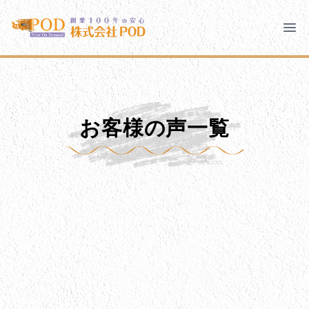
メインコンテンツにスキップ
株式会社ペイント・オン・デマンド
株式会社ペイント・オン・デマンド
千葉の外壁塗装・屋根塗装なら創業100年の安心 ペイン
Clo
Ope
モバイルメニュー
PODのまちづくり
安心の取り組み
お客様の声一覧
ご相談と流れ
よくあるご質問
PODについて