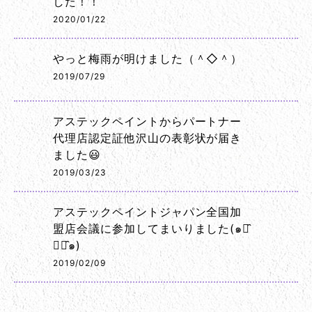
した！！
2020/01/22
やっと梅雨が明けました（＾◇＾）
2019/07/29
アステックペイントからパートナー
代理店認定証他沢山の表彰状が届き
ました😃
2019/03/23
アステックペイントジャパン全国加
盟店会議に参加してまいりました(๑･̑
◡･̑๑)
2019/02/09