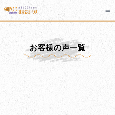
メインコンテンツにスキップ
株式会社ペイント・オン・デマンド
株式会社ペイント・オン・デマンド
千葉の外壁塗装・屋根塗装なら創業100年の安心 ペイン
Clo
Ope
モバイルメニュー
PODのまちづくり
安心の取り組み
お客様の声一覧
ご相談と流れ
よくあるご質問
PODについて