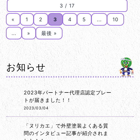
3 / 17
«
1
2
3
4
5
...
10
...
»
最後 »
お知らせ
2023年パートナー代理店認定プレー
トが届きました！！
2023/03/04
「ヌリカエ」で外壁塗装よくある質
問のインタビュー記事が紹介されま