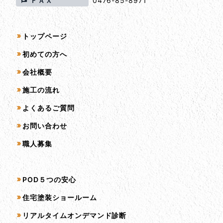
ＦＡＸ
0476-85-8971
サイトマップ
トップページ
初めての方へ
会社概要
施工の流れ
よくあるご質問
お問い合わせ
職人募集
サービス一覧
POD５つの安心
住宅塗装ショールーム
リアルタイムオンデマンド診断