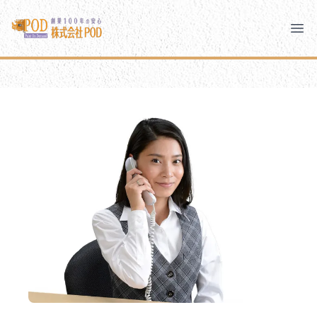
メインコンテンツにスキップ
株式会社ペイント・オン・デマンド
株式会社ペイント・オン・デマンド
千葉の外壁塗装・屋根塗装なら創業100年の安心 ペイン
Clo
Ope
モバイルメニュー
PODのまちづくり
安心の取り組み
ご相談と流れ
よくあるご質問
PODについて