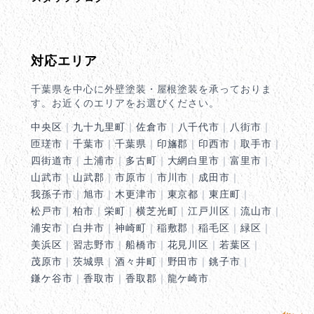
対応エリア
千葉県を中心に外壁塗装・屋根塗装を承っておりま
す。お近くのエリアをお選びください。
中央区
｜
九十九里町
｜
佐倉市
｜
八千代市
｜
八街市
｜
匝瑳市
｜
千葉市
｜
千葉県
｜
印旛郡
｜
印西市
｜
取手市
｜
四街道市
｜
土浦市
｜
多古町
｜
大網白里市
｜
富里市
｜
山武市
｜
山武郡
｜
市原市
｜
市川市
｜
成田市
｜
我孫子市
｜
旭市
｜
木更津市
｜
東京都
｜
東庄町
｜
松戸市
｜
柏市
｜
栄町
｜
横芝光町
｜
江戸川区
｜
流山市
｜
浦安市
｜
白井市
｜
神崎町
｜
稲敷郡
｜
稲毛区
｜
緑区
｜
美浜区
｜
習志野市
｜
船橋市
｜
花見川区
｜
若葉区
｜
茂原市
｜
茨城県
｜
酒々井町
｜
野田市
｜
銚子市
｜
鎌ケ谷市
｜
香取市
｜
香取郡
｜
龍ケ崎市