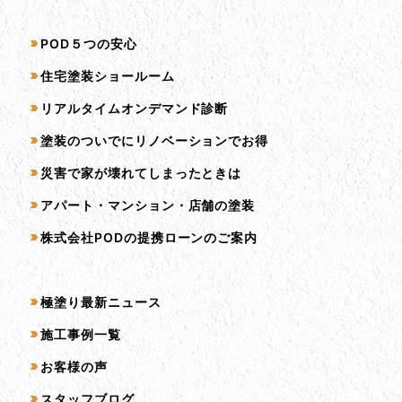
サービス一覧
POD５つの安心
住宅塗装ショールーム
リアルタイムオンデマンド診断
塗装のついでにリノベーションでお得
災害で家が壊れてしまったときは
アパート・マンション・店舗の塗装
株式会社PODの提携ローンのご案内
コンテンツ一覧
極塗り最新ニュース
施工事例一覧
お客様の声
スタッフブログ