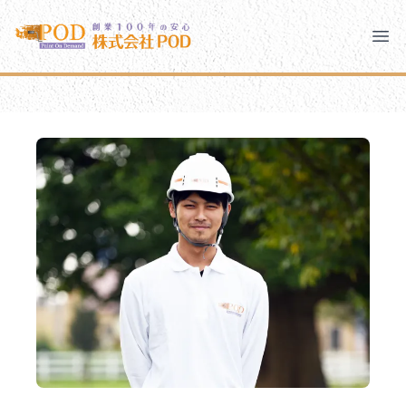
メインコンテンツにスキップ
株式会社ペイント・オン・デマンド
株式会社ペイント・オン・デマンド
千葉の外壁塗装・屋根塗装なら創業100年の安心 ペイン
Clo
Ope
モバイルメニュー
PODのまちづくり
安心の取り組み
ご相談と流れ
よくあるご質問
PODについて