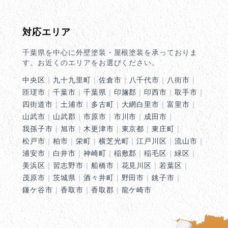
対応エリア
千葉県を中心に外壁塗装・屋根塗装を承っておりま
す。お近くのエリアをお選びください。
中央区
｜
九十九里町
｜
佐倉市
｜
八千代市
｜
八街市
｜
匝瑳市
｜
千葉市
｜
千葉県
｜
印旛郡
｜
印西市
｜
取手市
｜
四街道市
｜
土浦市
｜
多古町
｜
大網白里市
｜
富里市
｜
山武市
｜
山武郡
｜
市原市
｜
市川市
｜
成田市
｜
我孫子市
｜
旭市
｜
木更津市
｜
東京都
｜
東庄町
｜
松戸市
｜
柏市
｜
栄町
｜
横芝光町
｜
江戸川区
｜
流山市
｜
浦安市
｜
白井市
｜
神崎町
｜
稲敷郡
｜
稲毛区
｜
緑区
｜
美浜区
｜
習志野市
｜
船橋市
｜
花見川区
｜
若葉区
｜
茂原市
｜
茨城県
｜
酒々井町
｜
野田市
｜
銚子市
｜
鎌ケ谷市
｜
香取市
｜
香取郡
｜
龍ケ崎市