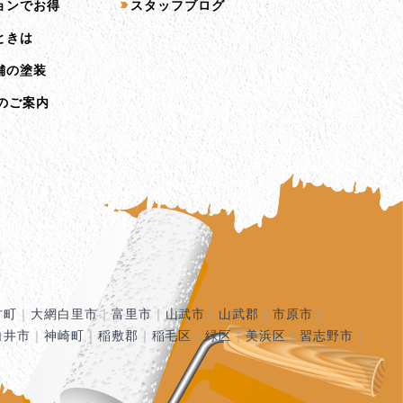
ョンでお得
スタッフブログ
ときは
舗の塗装
のご案内
古町
｜
大網白里市
｜
富里市
｜
山武市
｜
山武郡
｜
市原市
｜
白井市
｜
神崎町
｜
稲敷郡
｜
稲毛区
｜
緑区
｜
美浜区
｜
習志野市
｜