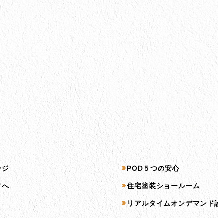
プ
サービス一覧
ージ
POD５つの安心
方へ
住宅塗装ショールーム
リアルタイムオンデマンド