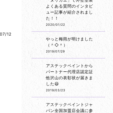
「ヌリカエ」で外壁塗装
よくある質問のインタビ
ュー記事が紹介されまし
た！！
2020/01/22
07/12
やっと梅雨が明けました
（＾◇＾）
2019/07/29
アステックペイントから
パートナー代理店認定証
他沢山の表彰状が届きま
した😃
2019/03/23
アステックペイントジャ
パン全国加盟店会議に参