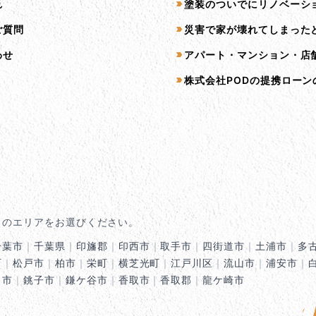
れ
塗装のついでにリノベーシ
ご質問
災害で家が壊れてしまった
わせ
アパート・マンション・店
株式会社PODの提携ローン
くのエリアをお選びください。
千葉市
｜
千葉県
｜
印旛郡
｜
印西市
｜
取手市
｜
四街道市
｜
土浦市
｜
多
町
｜
松戸市
｜
柏市
｜
栄町
｜
横芝光町
｜
江戸川区
｜
流山市
｜
浦安市
｜
田市
｜
銚子市
｜
鎌ケ谷市
｜
香取市
｜
香取郡
｜
龍ケ崎市