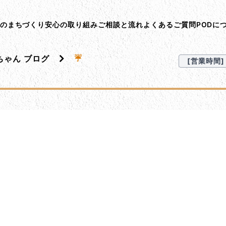
ント･オン･デマンド
Dのまちづくり
安心の取り組み
ご相談と流れ
よくあるご質問
PODに
ちゃん ブログ
☔️
[営業時間] 9