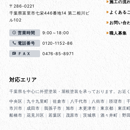
施工の流
〒286-0221
よくある
千葉県
富里市
七栄446番地14 第二相川ビ
ル102
お問い合
営業時間
9:00～18:00
職人募集
電話番号
0120-1152-86
ＦＡＸ
0476-85-8971
対応エリア
千葉県を中心に外壁塗装・屋根塗装を承っております。お近
中央区
｜
九十九里町
｜
佐倉市
｜
八千代市
｜
八街市
｜
匝瑳市
｜
市川市
｜
成田市
｜
我孫子市
｜
旭市
｜
木更津市
｜
東京都
｜
東庄
船橋市
｜
花見川区
｜
若葉区
｜
茂原市
｜
茨城県
｜
酒々井町
｜
野