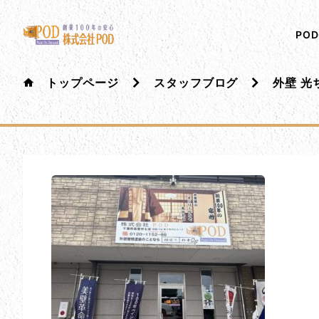
メインコンテンツにスキップ
株式会社ペイント・オン・デマンド
千葉の外壁塗装・屋根塗装なら創業100年の安心 ペイ
PO
トップページ
スタッフブログ
外壁 光