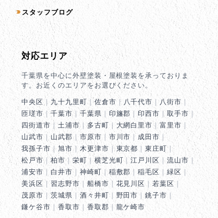
スタッフブログ
対応エリア
千葉県を中心に外壁塗装・屋根塗装を承っておりま
す。お近くのエリアをお選びください。
中央区
｜
九十九里町
｜
佐倉市
｜
八千代市
｜
八街市
｜
匝瑳市
｜
千葉市
｜
千葉県
｜
印旛郡
｜
印西市
｜
取手市
｜
四街道市
｜
土浦市
｜
多古町
｜
大網白里市
｜
富里市
｜
山武市
｜
山武郡
｜
市原市
｜
市川市
｜
成田市
｜
我孫子市
｜
旭市
｜
木更津市
｜
東京都
｜
東庄町
｜
松戸市
｜
柏市
｜
栄町
｜
横芝光町
｜
江戸川区
｜
流山市
｜
浦安市
｜
白井市
｜
神崎町
｜
稲敷郡
｜
稲毛区
｜
緑区
｜
美浜区
｜
習志野市
｜
船橋市
｜
花見川区
｜
若葉区
｜
茂原市
｜
茨城県
｜
酒々井町
｜
野田市
｜
銚子市
｜
鎌ケ谷市
｜
香取市
｜
香取郡
｜
龍ケ崎市