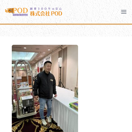
メインコンテンツにスキップ
株式会社ペイント・オン・デマンド
株式会社ペイント・オン・デマンド
千葉の外壁塗装・屋根塗装なら創業100年の安心 ペイン
Clo
Ope
モバイルメニュー
PODのまちづくり
安心の取り組み
ご相談と流れ
よくあるご質問
PODについて