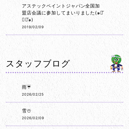
アステックペイントジャパン全国加
盟店会議に参加してまいりました(๑･̑
◡･̑๑)
2019/02/09
スタッフブログ
雨☔
2026/02/25
雪☃️
2026/02/09