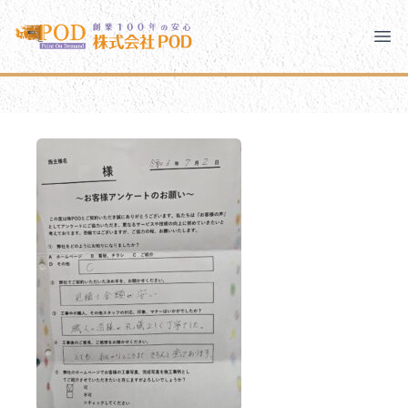
メインコンテンツにスキップ
株式会社ペイント・オン・デマンド
株式会社ペイント・オン・デマンド
千葉の外壁塗装・屋根塗装なら創業100年の安心 ペイン
Clo
Ope
モバイルメニュー
PODのまちづくり
安心の取り組み
ご相談と流れ
よくあるご質問
PODについて