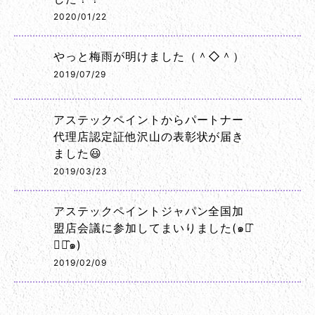
2020/01/22
やっと梅雨が明けました（＾◇＾）
2019/07/29
アステックペイントからパートナー
代理店認定証他沢山の表彰状が届き
ました😃
2019/03/23
アステックペイントジャパン全国加
盟店会議に参加してまいりました(๑･̑
◡･̑๑)
2019/02/09