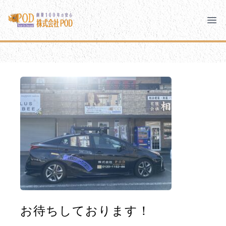
メインコンテンツにスキップ
株式会社ペイント・オン・デマンド
株式会社ペイント・オン・デマンド
千葉の外壁塗装・屋根塗装なら創業100年の安心 ペイン
Clo
Ope
モバイルメニュー
PODのまちづくり
安心の取り組み
ご相談と流れ
よくあるご質問
PODについて
お待ちしております！