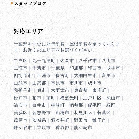
スタッフブログ
対応エリア
千葉県を中心に外壁塗装・屋根塗装を承っておりま
す。お近くのエリアをお選びください。
中央区
｜
九十九里町
｜
佐倉市
｜
八千代市
｜
八街市
｜
匝瑳市
｜
千葉市
｜
千葉県
｜
印旛郡
｜
印西市
｜
取手市
｜
四街道市
｜
土浦市
｜
多古町
｜
大網白里市
｜
富里市
｜
山武市
｜
山武郡
｜
市原市
｜
市川市
｜
成田市
｜
我孫子市
｜
旭市
｜
木更津市
｜
東京都
｜
東庄町
｜
松戸市
｜
柏市
｜
栄町
｜
横芝光町
｜
江戸川区
｜
流山市
｜
浦安市
｜
白井市
｜
神崎町
｜
稲敷郡
｜
稲毛区
｜
緑区
｜
美浜区
｜
習志野市
｜
船橋市
｜
花見川区
｜
若葉区
｜
茂原市
｜
茨城県
｜
酒々井町
｜
野田市
｜
銚子市
｜
鎌ケ谷市
｜
香取市
｜
香取郡
｜
龍ケ崎市