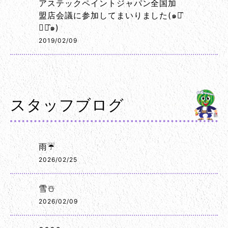
アステックペイントジャパン全国加
盟店会議に参加してまいりました(๑･̑
◡･̑๑)
2019/02/09
スタッフブログ
雨☔
2026/02/25
雪☃️
2026/02/09