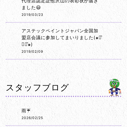
代理店認定証他沢山の表彰状が届き
ました😃
2019/03/23
アステックペイントジャパン全国加
盟店会議に参加してまいりました(๑･̑
◡･̑๑)
2019/02/09
スタッフブログ
雨☔
2026/02/25