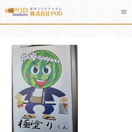
メインコンテンツにスキップ
株式会社ペイント・オン・デマンド
株式会社ペイント・オン・デマンド
千葉の外壁塗装・屋根塗装なら創業100年の安心 ペイン
Clo
Ope
モバイルメニュー
PODのまちづくり
安心の取り組み
ご相談と流れ
よくあるご質問
PODについて