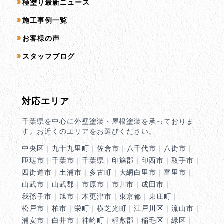
コンテンツ一覧
極塗り最新ニュース
施工事例一覧
お客様の声
スタッフブログ
対応エリア
千葉県を中心に外壁塗装・屋根塗装を承っておりま
す。お近くのエリアをお選びください。
中央区
｜
九十九里町
｜
佐倉市
｜
八千代市
｜
八街市
｜
匝瑳市
｜
千葉市
｜
千葉県
｜
印旛郡
｜
印西市
｜
取手市
｜
四街道市
｜
土浦市
｜
多古町
｜
大網白里市
｜
富里市
｜
山武市
｜
山武郡
｜
市原市
｜
市川市
｜
成田市
｜
我孫子市
｜
旭市
｜
木更津市
｜
東京都
｜
東庄町
｜
松戸市
｜
柏市
｜
栄町
｜
横芝光町
｜
江戸川区
｜
流山市
｜
浦安市
｜
白井市
｜
神崎町
｜
稲敷郡
｜
稲毛区
｜
緑区
｜