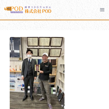
メインコンテンツにスキップ
株式会社ペイント・オン・デマンド
株式会社ペイント・オン・デマンド
千葉の外壁塗装・屋根塗装なら創業100年の安心 ペイン
Clo
Ope
モバイルメニュー
PODのまちづくり
安心の取り組み
ご相談と流れ
よくあるご質問
PODについて