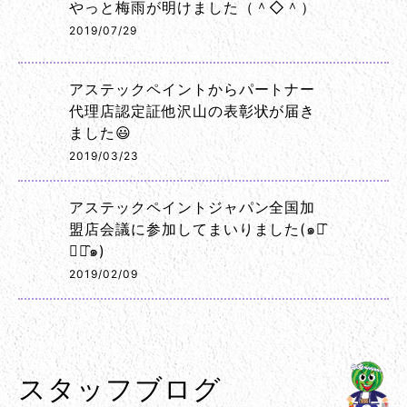
やっと梅雨が明けました（＾◇＾）
2019/07/29
アステックペイントからパートナー
代理店認定証他沢山の表彰状が届き
ました😃
2019/03/23
アステックペイントジャパン全国加
盟店会議に参加してまいりました(๑･̑
◡･̑๑)
2019/02/09
スタッフブログ