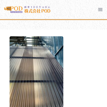
メインコンテンツにスキップ
株式会社ペイント・オン・デマンド
株式会社ペイント・オン・デマンド
千葉の外壁塗装・屋根塗装なら創業100年の安心 ペイン
Clo
Ope
モバイルメニュー
PODのまちづくり
安心の取り組み
ご相談と流れ
よくあるご質問
PODについて