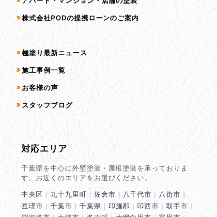
アパート・マンション・店舗の塗装
株式会社PODの提携ローンのご案内
コンテンツ一覧
極塗り最新ニュース
施工事例一覧
お客様の声
スタッフブログ
対応エリア
千葉県を中心に外壁塗装・屋根塗装を承っておりま
す。お近くのエリアをお選びください。
中央区
｜
九十九里町
｜
佐倉市
｜
八千代市
｜
八街市
｜
匝瑳市
｜
千葉市
｜
千葉県
｜
印旛郡
｜
印西市
｜
取手市
｜