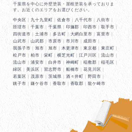
千葉県を中心に外壁塗装・屋根塗装を承っておりま
す。お近くのエリアをお選びください。
中央区
｜
九十九里町
｜
佐倉市
｜
八千代市
｜
八街市
｜
匝瑳市
｜
千葉市
｜
千葉県
｜
印旛郡
｜
印西市
｜
取手市
｜
四街道市
｜
土浦市
｜
多古町
｜
大網白里市
｜
富里市
｜
山武市
｜
山武郡
｜
市原市
｜
市川市
｜
成田市
｜
我孫子市
｜
旭市
｜
旭市
｜
木更津市
｜
東京都
｜
東庄町
｜
松戸市
｜
柏市
｜
栄町
｜
横芝光町
｜
江戸川区
｜
流山市
｜
流山市
｜
浦安市
｜
白井市
｜
神崎町
｜
稲敷郡
｜
稲毛区
｜
緑区
｜
美浜区
｜
習志野市
｜
船橋市
｜
花見川区
｜
若葉区
｜
茂原市
｜
茨城県
｜
酒々井町
｜
野田市
｜
銚子市
｜
鎌ケ谷市
｜
香取市
｜
香取郡
｜
龍ケ崎市