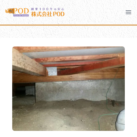
メインコンテンツにスキップ
株式会社ペイント・オン・デマンド
株式会社ペイント・オン・デマンド
千葉の外壁塗装・屋根塗装なら創業100年の安心 ペイン
Clo
Ope
モバイルメニュー
PODのまちづくり
安心の取り組み
ご相談と流れ
よくあるご質問
PODについて