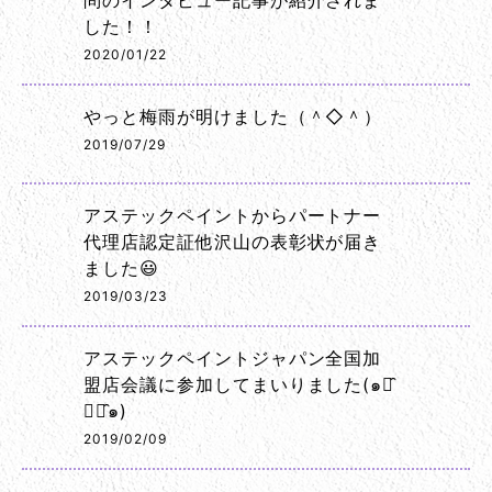
問のインタビュー記事が紹介されま
した！！
2020/01/22
やっと梅雨が明けました（＾◇＾）
2019/07/29
アステックペイントからパートナー
代理店認定証他沢山の表彰状が届き
ました😃
2019/03/23
アステックペイントジャパン全国加
盟店会議に参加してまいりました(๑･̑
◡･̑๑)
2019/02/09