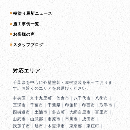
コンテンツ一覧
極塗り最新ニュース
施工事例一覧
お客様の声
スタッフブログ
対応エリア
千葉県を中心に外壁塗装・屋根塗装を承っておりま
す。お近くのエリアをお選びください。
中央区
｜
九十九里町
｜
佐倉市
｜
八千代市
｜
八街市
｜
匝瑳市
｜
千葉市
｜
千葉県
｜
印旛郡
｜
印西市
｜
取手市
｜
四街道市
｜
土浦市
｜
多古町
｜
大網白里市
｜
富里市
｜
山武市
｜
山武郡
｜
市原市
｜
市川市
｜
成田市
｜
我孫子市
｜
旭市
｜
木更津市
｜
東京都
｜
東庄町
｜