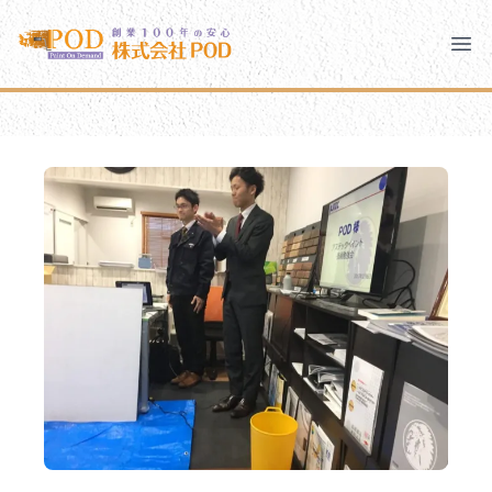
メインコンテンツにスキップ
株式会社ペイント・オン・デマンド
株式会社ペイント・オン・デマンド
千葉の外壁塗装・屋根塗装なら創業100年の安心 ペイン
Clo
Ope
モバイルメニュー
PODのまちづくり
安心の取り組み
ご相談と流れ
よくあるご質問
PODについて