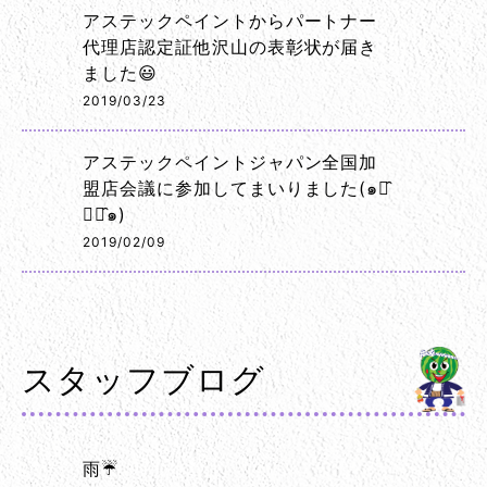
アステックペイントからパートナー
代理店認定証他沢山の表彰状が届き
ました😃
2019/03/23
アステックペイントジャパン全国加
盟店会議に参加してまいりました(๑･̑
◡･̑๑)
2019/02/09
スタッフブログ
雨☔