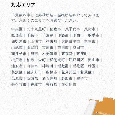
対応エリア
千葉県を中心に外壁塗装・屋根塗装を承っておりま
す。お近くのエリアをお選びください。
中央区
｜
九十九里町
｜
佐倉市
｜
八千代市
｜
八街市
｜
匝瑳市
｜
千葉市
｜
千葉県
｜
印旛郡
｜
印西市
｜
取手市
｜
四街道市
｜
土浦市
｜
多古町
｜
大網白里市
｜
富里市
｜
山武市
｜
山武郡
｜
市原市
｜
市川市
｜
成田市
｜
我孫子市
｜
旭市
｜
木更津市
｜
東京都
｜
東庄町
｜
松戸市
｜
柏市
｜
栄町
｜
横芝光町
｜
江戸川区
｜
流山市
｜
浦安市
｜
白井市
｜
神崎町
｜
稲敷郡
｜
稲毛区
｜
緑区
｜
美浜区
｜
習志野市
｜
船橋市
｜
花見川区
｜
若葉区
｜
茂原市
｜
茨城県
｜
酒々井町
｜
野田市
｜
銚子市
｜
鎌ケ谷市
｜
香取市
｜
香取郡
｜
龍ケ崎市