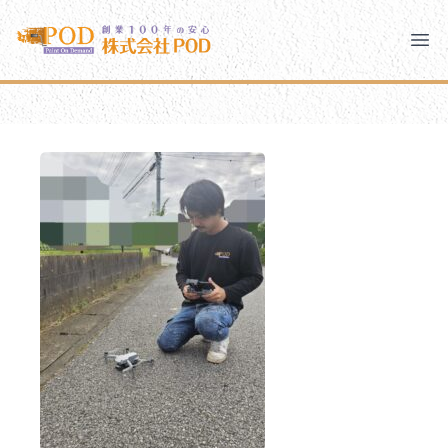
メインコンテンツにスキップ
株式会社ペイント・オン・デマンド
株式会社ペイント・オン・デマンド
千葉の外壁塗装・屋根塗装なら創業100年の安心 ペイン
Clo
Ope
モバイルメニュー
PODのまちづくり
安心の取り組み
ご相談と流れ
よくあるご質問
PODについて