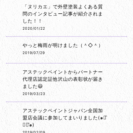
「ヌリカエ」で外壁塗装よくある質
問のインタビュー記事が紹介されま
した！！
2020/01/22
やっと梅雨が明けました（＾◇＾）
2019/07/29
アステックペイントからパートナー
代理店認定証他沢山の表彰状が届き
ました😃
2019/03/23
アステックペイントジャパン全国加
盟店会議に参加してまいりました(๑･̑
◡･̑๑)
2019/02/09