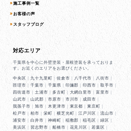
施工事例一覧
お客様の声
スタッフブログ
対応エリア
千葉県を中心に外壁塗装・屋根塗装を承っておりま
す。お近くのエリアをお選びください。
中央区
｜
九十九里町
｜
佐倉市
｜
八千代市
｜
八街市
｜
匝瑳市
｜
千葉市
｜
千葉県
｜
印旛郡
｜
印西市
｜
取手市
｜
四街道市
｜
土浦市
｜
多古町
｜
大網白里市
｜
富里市
｜
山武市
｜
山武郡
｜
市原市
｜
市川市
｜
成田市
｜
我孫子市
｜
旭市
｜
木更津市
｜
東京都
｜
東庄町
｜
松戸市
｜
柏市
｜
栄町
｜
横芝光町
｜
江戸川区
｜
流山市
｜
浦安市
｜
白井市
｜
神崎町
｜
稲敷郡
｜
稲毛区
｜
緑区
｜
美浜区
｜
習志野市
｜
船橋市
｜
花見川区
｜
若葉区
｜