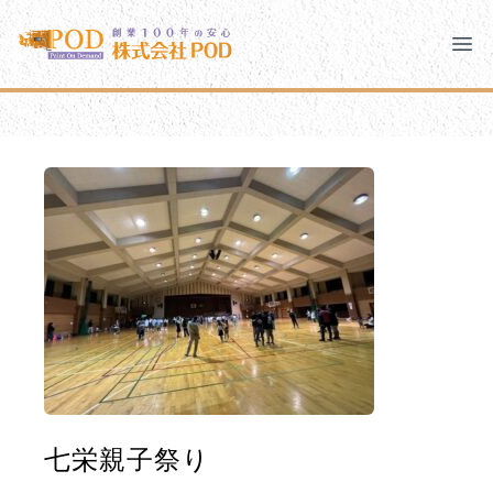
メインコンテンツにスキップ
株式会社ペイント・オン・デマンド
株式会社ペイント・オン・デマンド
千葉の外壁塗装・屋根塗装なら創業100年の安心 ペイン
Clo
Ope
モバイルメニュー
PODのまちづくり
安心の取り組み
ご相談と流れ
よくあるご質問
PODについて
七栄親子祭り