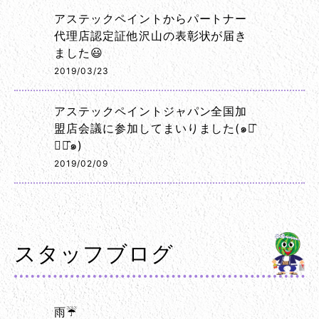
アステックペイントからパートナー
代理店認定証他沢山の表彰状が届き
ました😃
2019/03/23
アステックペイントジャパン全国加
盟店会議に参加してまいりました(๑･̑
◡･̑๑)
2019/02/09
スタッフブログ
雨☔