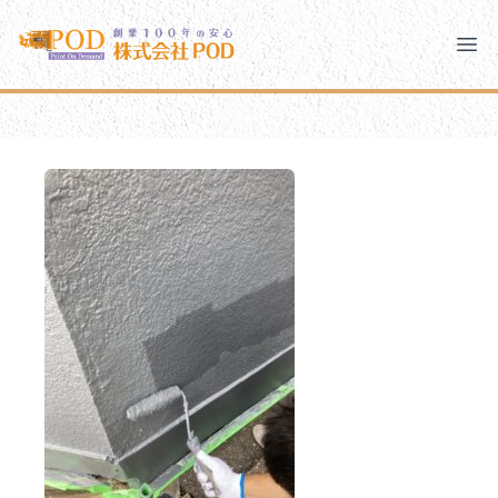
メインコンテンツにスキップ
株式会社ペイント・オン・デマンド
株式会社ペイント・オン・デマンド
千葉の外壁塗装・屋根塗装なら創業100年の安心 ペイン
Clo
Ope
モバイルメニュー
PODのまちづくり
安心の取り組み
ご相談と流れ
よくあるご質問
PODについて