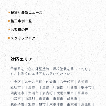
コンテンツ一覧
極塗り最新ニュース
施工事例一覧
お客様の声
スタッフブログ
対応エリア
千葉県を中心に外壁塗装・屋根塗装を承っておりま
す。お近くのエリアをお選びください。
中央区
｜
九十九里町
｜
佐倉市
｜
八千代市
｜
八街市
｜
匝瑳市
｜
千葉市
｜
千葉県
｜
印旛郡
｜
印西市
｜
取手市
｜
四街道市
｜
土浦市
｜
多古町
｜
大網白里市
｜
富里市
｜
山武市
｜
山武郡
｜
市原市
｜
市川市
｜
成田市
｜
我孫子市
｜
旭市
｜
旭市
｜
木更津市
｜
東京都
｜
東庄町
｜