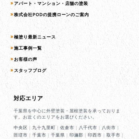
アパート・マンション・店舗の塗装
株式会社PODの提携ローンのご案内
コンテンツ一覧
極塗り最新ニュース
施工事例一覧
お客様の声
スタッフブログ
対応エリア
千葉県を中心に外壁塗装・屋根塗装を承っておりま
す。お近くのエリアをお選びください。
中央区
｜
九十九里町
｜
佐倉市
｜
八千代市
｜
八街市
｜
匝瑳市
｜
千葉市
｜
千葉県
｜
印旛郡
｜
印西市
｜
取手市
｜