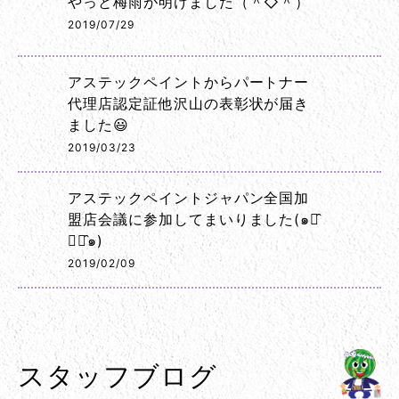
やっと梅雨が明けました（＾◇＾）
2019/07/29
アステックペイントからパートナー
代理店認定証他沢山の表彰状が届き
ました😃
2019/03/23
アステックペイントジャパン全国加
盟店会議に参加してまいりました(๑･̑
◡･̑๑)
2019/02/09
スタッフブログ