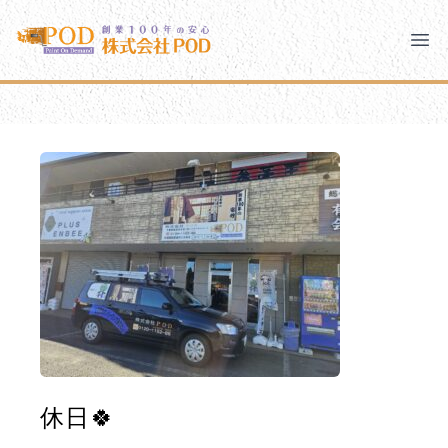
メインコンテンツにスキップ
株式会社ペイント・オン・デマンド
株式会社ペイント・オン・デマンド
千葉の外壁塗装・屋根塗装なら創業100年の安心 ペイン
Clo
Ope
モバイルメニュー
PODのまちづくり
安心の取り組み
ご相談と流れ
よくあるご質問
PODについて
休日🍀