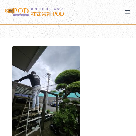
メインコンテンツにスキップ
株式会社ペイント・オン・デマンド
株式会社ペイント・オン・デマンド
千葉の外壁塗装・屋根塗装なら創業100年の安心 ペイン
Clo
Ope
モバイルメニュー
PODのまちづくり
安心の取り組み
ご相談と流れ
よくあるご質問
PODについて