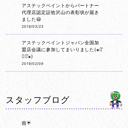
アステックペイントからパートナー
代理店認定証他沢山の表彰状が届き
ました😃
2019/03/23
アステックペイントジャパン全国加
盟店会議に参加してまいりました(๑･̑
◡･̑๑)
2019/02/09
スタッフブログ
雨☔