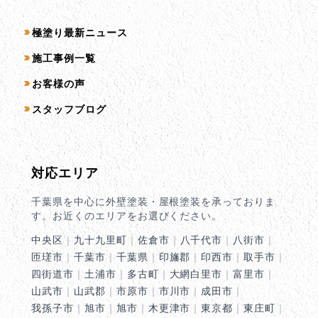
コンテンツ一覧
極塗り最新ニュース
施工事例一覧
お客様の声
スタッフブログ
対応エリア
千葉県を中心に外壁塗装・屋根塗装を承っておりま
す。お近くのエリアをお選びください。
中央区
｜
九十九里町
｜
佐倉市
｜
八千代市
｜
八街市
｜
匝瑳市
｜
千葉市
｜
千葉県
｜
印旛郡
｜
印西市
｜
取手市
｜
四街道市
｜
土浦市
｜
多古町
｜
大網白里市
｜
富里市
｜
山武市
｜
山武郡
｜
市原市
｜
市川市
｜
成田市
｜
我孫子市
｜
旭市
｜
旭市
｜
木更津市
｜
東京都
｜
東庄町
｜