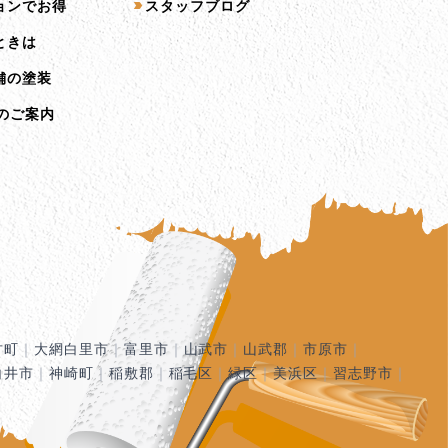
ョンでお得
スタッフブログ
ときは
舗の塗装
のご案内
古町
｜
大網白里市
｜
富里市
｜
山武市
｜
山武郡
｜
市原市
｜
白井市
｜
神崎町
｜
稲敷郡
｜
稲毛区
｜
緑区
｜
美浜区
｜
習志野市
｜