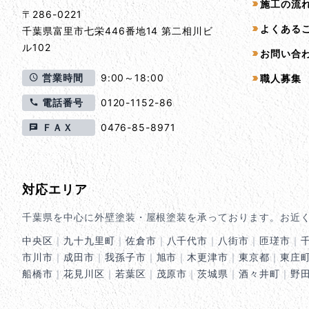
施工の流
〒286-0221
よくある
千葉県
富里市
七栄446番地14 第二相川ビ
ル102
お問い合
営業時間
9:00～18:00
職人募集
電話番号
0120-1152-86
ＦＡＸ
0476-85-8971
対応エリア
千葉県を中心に外壁塗装・屋根塗装を承っております。お近
中央区
｜
九十九里町
｜
佐倉市
｜
八千代市
｜
八街市
｜
匝瑳市
｜
市川市
｜
成田市
｜
我孫子市
｜
旭市
｜
木更津市
｜
東京都
｜
東庄
船橋市
｜
花見川区
｜
若葉区
｜
茂原市
｜
茨城県
｜
酒々井町
｜
野