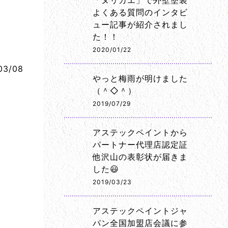
「ヌリカエ」で外壁塗装
よくある質問のインタビ
ュー記事が紹介されまし
た！！
2020/01/22
03/08
やっと梅雨が明けました
（＾◇＾）
2019/07/29
アステックペイントから
パートナー代理店認定証
他沢山の表彰状が届きま
した😃
2019/03/23
アステックペイントジャ
パン全国加盟店会議に参