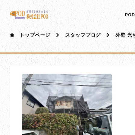
メインコンテンツにスキップ
株式会社ペイント・オン・デマンド
千葉の外壁塗装・屋根塗装なら創業100年の安心 ペイ
PO
トップページ
スタッフブログ
外壁 光