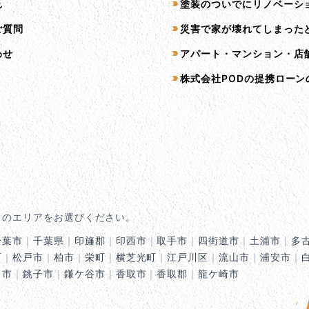
れ
塗装のついでにリノベーシ
ご質問
災害で家が壊れてしまった
わせ
アパート・マンション・店
株式会社PODの提携ローン
くのエリアをお選びください。
千葉市
｜
千葉県
｜
印旛郡
｜
印西市
｜
取手市
｜
四街道市
｜
土浦市
｜
多
町
｜
松戸市
｜
柏市
｜
栄町
｜
横芝光町
｜
江戸川区
｜
流山市
｜
浦安市
｜
田市
｜
銚子市
｜
鎌ケ谷市
｜
香取市
｜
香取郡
｜
龍ケ崎市