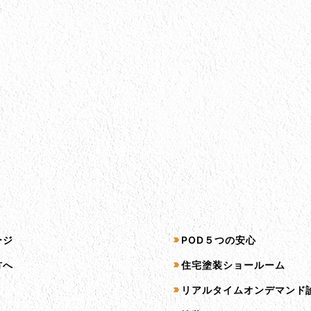
プ
サービス一覧
ージ
POD５つの安心
方へ
住宅塗装ショールーム
リアルタイムオンデマンド