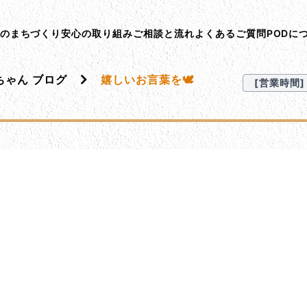
ント･オン･デマンド
Dのまちづくり
安心の取り組み
ご相談と流れ
よくあるご質問
PODに
ちゃん ブログ
嬉しいお言葉を🕊️
[営業時間] 9