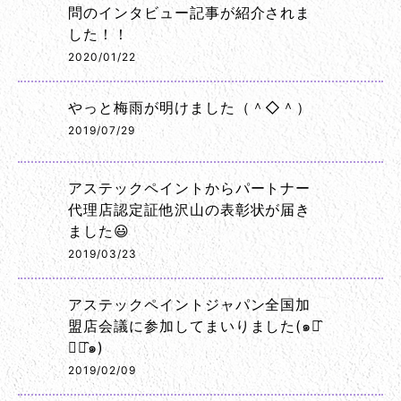
問のインタビュー記事が紹介されま
した！！
2020/01/22
やっと梅雨が明けました（＾◇＾）
2019/07/29
アステックペイントからパートナー
代理店認定証他沢山の表彰状が届き
ました😃
2019/03/23
アステックペイントジャパン全国加
盟店会議に参加してまいりました(๑･̑
◡･̑๑)
2019/02/09