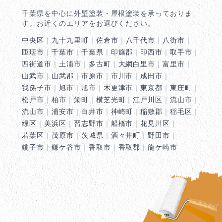
千葉県を中心に外壁塗装・屋根塗装を承っておりま
す。お近くのエリアをお選びください。
中央区
｜
九十九里町
｜
佐倉市
｜
八千代市
｜
八街市
｜
匝瑳市
｜
千葉市
｜
千葉県
｜
印旛郡
｜
印西市
｜
取手市
｜
四街道市
｜
土浦市
｜
多古町
｜
大網白里市
｜
富里市
｜
山武市
｜
山武郡
｜
市原市
｜
市川市
｜
成田市
｜
我孫子市
｜
旭市
｜
旭市
｜
木更津市
｜
東京都
｜
東庄町
｜
松戸市
｜
柏市
｜
栄町
｜
横芝光町
｜
江戸川区
｜
流山市
｜
流山市
｜
浦安市
｜
白井市
｜
神崎町
｜
稲敷郡
｜
稲毛区
｜
緑区
｜
美浜区
｜
習志野市
｜
船橋市
｜
花見川区
｜
若葉区
｜
茂原市
｜
茨城県
｜
酒々井町
｜
野田市
｜
銚子市
｜
鎌ケ谷市
｜
香取市
｜
香取郡
｜
龍ケ崎市