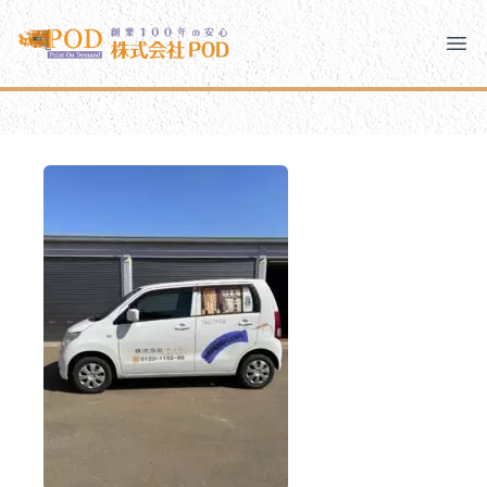
メインコンテンツにスキップ
株式会社ペイント・オン・デマンド
株式会社ペイント・オン・デマンド
千葉の外壁塗装・屋根塗装なら創業100年の安心 ペイン
Clo
Ope
モバイルメニュー
PODのまちづくり
安心の取り組み
ご相談と流れ
よくあるご質問
PODについて