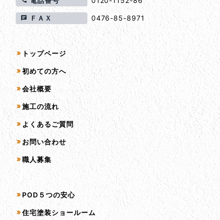
電話番号
0120-1152-86
ＦＡＸ
0476-85-8971
サイトマップ
トップページ
初めての方へ
会社概要
施工の流れ
よくあるご質問
お問い合わせ
職人募集
サービス一覧
POD５つの安心
住宅塗装ショールーム