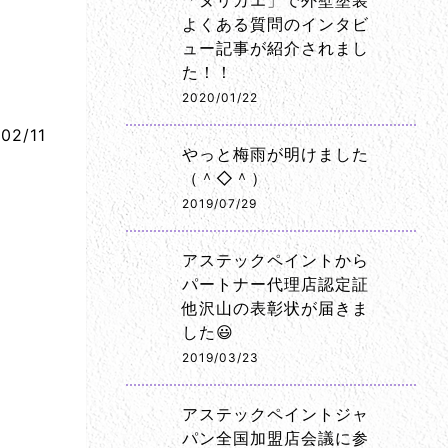
「ヌリカエ」で外壁塗装
よくある質問のインタビ
ュー記事が紹介されまし
た！！
2020/01/22
02/11
やっと梅雨が明けました
（＾◇＾）
2019/07/29
アステックペイントから
パートナー代理店認定証
他沢山の表彰状が届きま
した😃
2019/03/23
アステックペイントジャ
パン全国加盟店会議に参