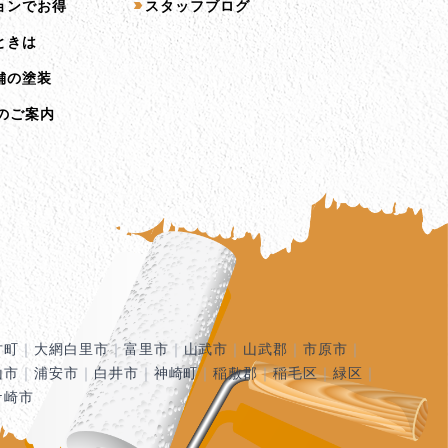
ョンでお得
スタッフブログ
ときは
舗の塗装
のご案内
古町
｜
大網白里市
｜
富里市
｜
山武市
｜
山武郡
｜
市原市
｜
山市
｜
浦安市
｜
白井市
｜
神崎町
｜
稲敷郡
｜
稲毛区
｜
緑区
｜
ケ崎市