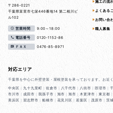
施工の流
〒286-0221
よくある
千葉県
富里市
七栄446番地14 第二相川ビ
ル102
お問い合
営業時間
9:00～18:00
職人募集
電話番号
0120-1152-86
ＦＡＸ
0476-85-8971
対応エリア
千葉県を中心に外壁塗装・屋根塗装を承っております。お近
中央区
｜
九十九里町
｜
佐倉市
｜
八千代市
｜
八街市
｜
匝瑳市
｜
市川市
｜
成田市
｜
我孫子市
｜
旭市
｜
旭市
｜
木更津市
｜
東京都
美浜区
｜
習志野市
｜
船橋市
｜
花見川区
｜
若葉区
｜
茂原市
｜
茨