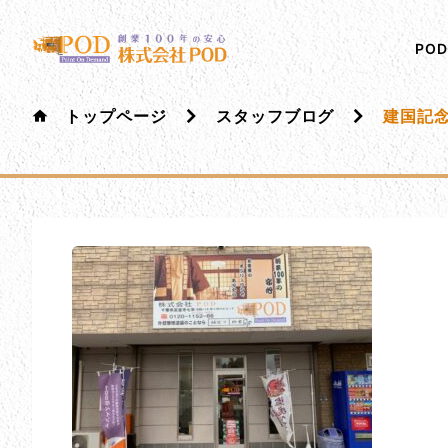
メインコンテンツにスキップ
株式会社ペイント・オン・デマンド
千葉の外壁塗装・屋根塗装なら創業100年の安心 ペイ
PO
トップページ
スタッフブログ
建国記