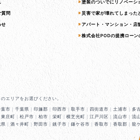
れ
塗装のついでにリノベーシ
ご質問
災害で家が壊れてしまった
わせ
アパート・マンション・店
株式会社PODの提携ローン
くのエリアをお選びください。
千葉市
｜
千葉県
｜
印旛郡
｜
印西市
｜
取手市
｜
四街道市
｜
土浦市
｜
多
｜
東庄町
｜
松戸市
｜
柏市
｜
栄町
｜
横芝光町
｜
江戸川区
｜
流山市
｜
流
城県
｜
酒々井町
｜
野田市
｜
銚子市
｜
鎌ケ谷市
｜
香取市
｜
香取郡
｜
龍