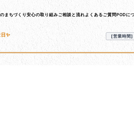
ント･オン･デマンド
Dのまちづくり
安心の取り組み
ご相談と流れ
よくあるご質問
PODに
念日✨
[営業時間] 9