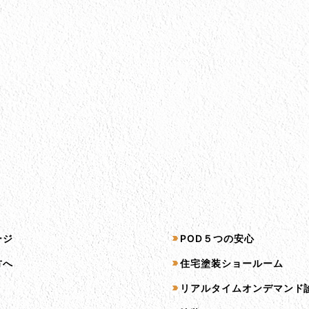
プ
サービス一覧
ージ
POD５つの安心
方へ
住宅塗装ショールーム
リアルタイムオンデマンド