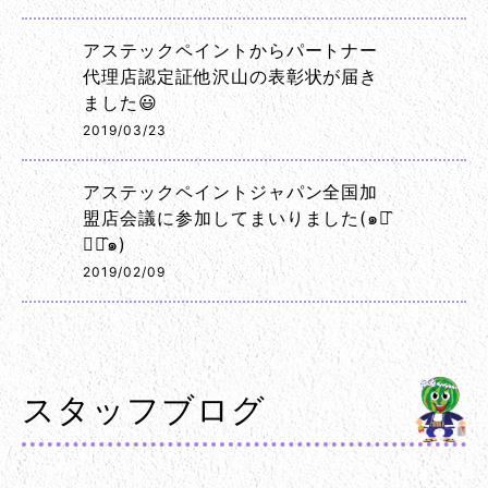
アステックペイントからパートナー
代理店認定証他沢山の表彰状が届き
ました😃
2019/03/23
アステックペイントジャパン全国加
盟店会議に参加してまいりました(๑･̑
◡･̑๑)
2019/02/09
スタッフブログ