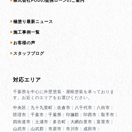
株式会社PODの提携ローンのご案内
コンテンツ一覧
極塗り最新ニュース
施工事例一覧
お客様の声
スタッフブログ
対応エリア
千葉県を中心に外壁塗装・屋根塗装を承っておりま
す。お近くのエリアをお選びください。
中央区
｜
九十九里町
｜
佐倉市
｜
八千代市
｜
八街市
｜
匝瑳市
｜
千葉市
｜
千葉県
｜
印旛郡
｜
印西市
｜
取手市
｜
四街道市
｜
土浦市
｜
多古町
｜
大網白里市
｜
富里市
｜
山武市
｜
山武郡
｜
市原市
｜
市川市
｜
成田市
｜