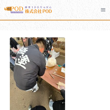
メインコンテンツにスキップ
株式会社ペイント・オン・デマンド
株式会社ペイント・オン・デマンド
千葉の外壁塗装・屋根塗装なら創業100年の安心 ペイン
Clo
Ope
モバイルメニュー
PODのまちづくり
安心の取り組み
ご相談と流れ
よくあるご質問
PODについて