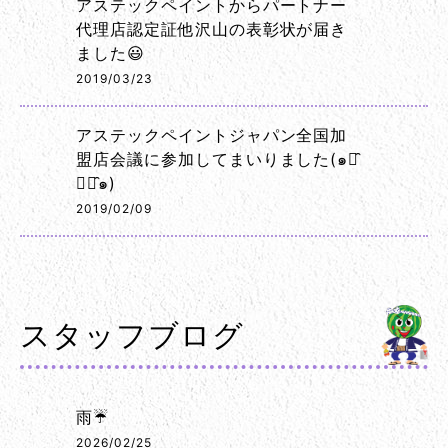
アステックペイントからパートナー
代理店認定証他沢山の表彰状が届き
ました😃
2019/03/23
アステックペイントジャパン全国加
盟店会議に参加してまいりました(๑･̑
◡･̑๑)
2019/02/09
スタッフブログ
雨☔
2026/02/25