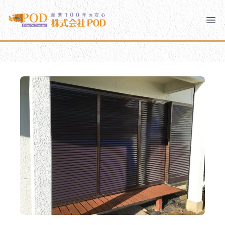
メインコンテンツにスキップ
株式会社ペイント・オン・デマンド
株式会社ペイント・オン・デマンド
千葉の外壁塗装・屋根塗装なら創業100年の安心 ペイン
Clo
Ope
モバイルメニュー
PODのまちづくり
安心の取り組み
ご相談と流れ
よくあるご質問
PODについて