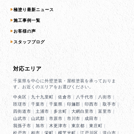
コンテンツ一覧
極塗り最新ニュース
施工事例一覧
お客様の声
スタッフブログ
対応エリア
千葉県を中心に外壁塗装・屋根塗装を承っておりま
す。お近くのエリアをお選びください。
中央区
｜
九十九里町
｜
佐倉市
｜
八千代市
｜
八街市
｜
匝瑳市
｜
千葉市
｜
千葉県
｜
印旛郡
｜
印西市
｜
取手市
｜
四街道市
｜
土浦市
｜
多古町
｜
大網白里市
｜
富里市
｜
山武市
｜
山武郡
｜
市原市
｜
市川市
｜
成田市
｜
我孫子市
｜
旭市
｜
木更津市
｜
東京都
｜
東庄町
｜
松戸市
｜
柏市
｜
栄町
｜
横芝光町
｜
江戸川区
｜
流山市
｜