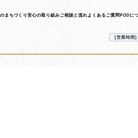
ント･オン･デマンド
Dのまちづくり
安心の取り組み
ご相談と流れ
よくあるご質問
PODに
[営業時間] 9