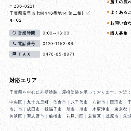
施工の流
〒286-0221
よくある
千葉県
富里市
七栄446番地14 第二相川ビ
ル102
お問い合
営業時間
9:00～18:00
職人募集
電話番号
0120-1152-86
ＦＡＸ
0476-85-8971
対応エリア
千葉県を中心に外壁塗装・屋根塗装を承っております。お近
中央区
｜
九十九里町
｜
佐倉市
｜
八千代市
｜
八街市
｜
匝瑳市
｜
市川市
｜
成田市
｜
我孫子市
｜
旭市
｜
旭市
｜
木更津市
｜
東京都
美浜区
｜
習志野市
｜
船橋市
｜
花見川区
｜
若葉区
｜
茂原市
｜
茨