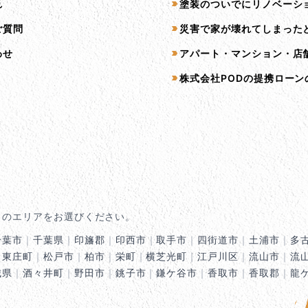
れ
塗装のついでにリノベーシ
ご質問
災害で家が壊れてしまった
わせ
アパート・マンション・店
株式会社PODの提携ローン
くのエリアをお選びください。
千葉市
｜
千葉県
｜
印旛郡
｜
印西市
｜
取手市
｜
四街道市
｜
土浦市
｜
多
｜
東庄町
｜
松戸市
｜
柏市
｜
栄町
｜
横芝光町
｜
江戸川区
｜
流山市
｜
流
城県
｜
酒々井町
｜
野田市
｜
銚子市
｜
鎌ケ谷市
｜
香取市
｜
香取郡
｜
龍