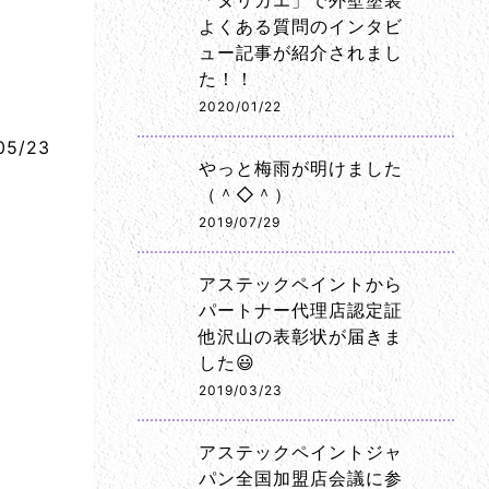
「ヌリカエ」で外壁塗装
よくある質問のインタビ
ュー記事が紹介されまし
た！！
2020/01/22
05/23
やっと梅雨が明けました
（＾◇＾）
2019/07/29
アステックペイントから
パートナー代理店認定証
他沢山の表彰状が届きま
した😃
2019/03/23
アステックペイントジャ
パン全国加盟店会議に参