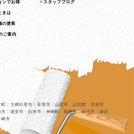
ョンでお得
スタッフブログ
ときは
舗の塗装
のご案内
古町
｜
大網白里市
｜
富里市
｜
山武市
｜
山武郡
｜
市原市
｜
山市
｜
浦安市
｜
白井市
｜
神崎町
｜
稲敷郡
｜
稲毛区
｜
緑区
｜
ケ崎市