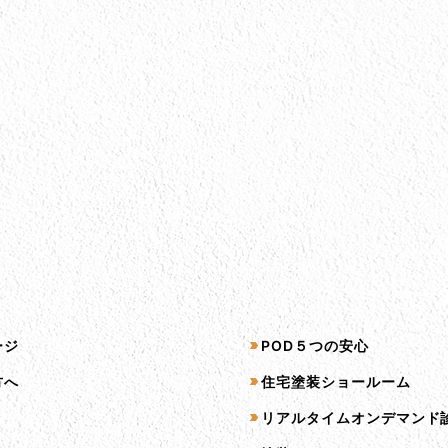
プ
サービス一覧
ージ
POD５つの安心
方へ
住宅塗装ショールーム
リアルタイムオンデマンド