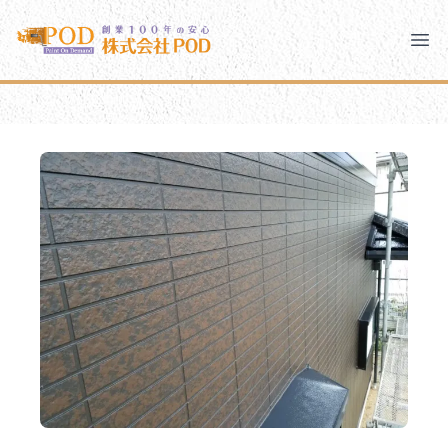
メインコンテンツにスキップ
株式会社ペイント・オン・デマンド
株式会社ペイント・オン・デマンド
千葉の外壁塗装・屋根塗装なら創業100年の安心 ペイン
Clo
Ope
モバイルメニュー
PODのまちづくり
安心の取り組み
ご相談と流れ
よくあるご質問
PODについて