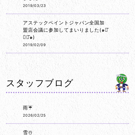
2019/03/23
アステックペイントジャパン全国加
盟店会議に参加してまいりました(๑･̑
◡･̑๑)
2019/02/09
スタッフブログ
雨☔
2026/02/25
雪☃️