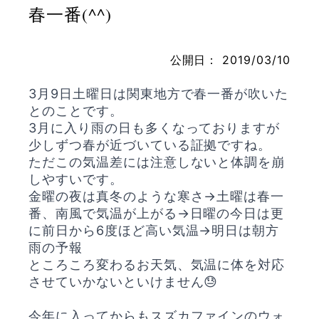
春一番(^^)
公開日：
2019/03/10
お問い合わせ
3月9日土曜日は関東地方で春一番が吹いた
とのことです。
3月に入り雨の日も多くなっておりますが
少しずつ春が近づいている証拠ですね。
ただこの気温差には注意しないと体調を崩
しやすいです。
金曜の夜は真冬のような寒さ→土曜は春一
番、南風で気温が上がる→日曜の今日は更
に前日から6度ほど高い気温→明日は朝方
雨の予報
ところころ変わるお天気、気温に体を対応
させていかないといけません😓
今年に入ってからもスズカファインのウォ