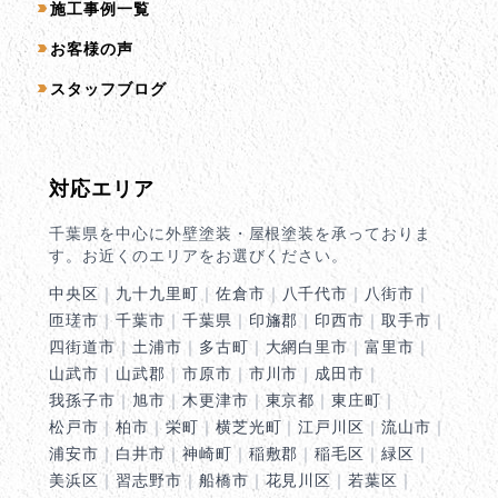
施工事例一覧
お客様の声
スタッフブログ
対応エリア
千葉県を中心に外壁塗装・屋根塗装を承っておりま
す。お近くのエリアをお選びください。
中央区
｜
九十九里町
｜
佐倉市
｜
八千代市
｜
八街市
｜
匝瑳市
｜
千葉市
｜
千葉県
｜
印旛郡
｜
印西市
｜
取手市
｜
四街道市
｜
土浦市
｜
多古町
｜
大網白里市
｜
富里市
｜
山武市
｜
山武郡
｜
市原市
｜
市川市
｜
成田市
｜
我孫子市
｜
旭市
｜
木更津市
｜
東京都
｜
東庄町
｜
松戸市
｜
柏市
｜
栄町
｜
横芝光町
｜
江戸川区
｜
流山市
｜
浦安市
｜
白井市
｜
神崎町
｜
稲敷郡
｜
稲毛区
｜
緑区
｜
美浜区
｜
習志野市
｜
船橋市
｜
花見川区
｜
若葉区
｜