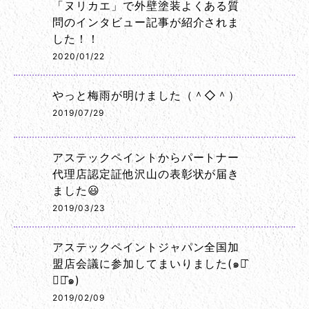
「ヌリカエ」で外壁塗装よくある質
問のインタビュー記事が紹介されま
した！！
2020/01/22
やっと梅雨が明けました（＾◇＾）
2019/07/29
アステックペイントからパートナー
代理店認定証他沢山の表彰状が届き
ました😃
2019/03/23
アステックペイントジャパン全国加
盟店会議に参加してまいりました(๑･̑
◡･̑๑)
2019/02/09