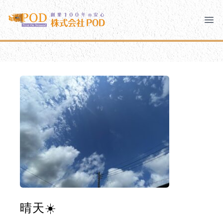
メインコンテンツにスキップ
株式会社ペイント・オン・デマンド
株式会社ペイント・オン・デマンド
千葉の外壁塗装・屋根塗装なら創業100年の安心 ペイン
Clo
Ope
モバイルメニュー
PODのまちづくり
安心の取り組み
ご相談と流れ
よくあるご質問
PODについて
晴天☀️