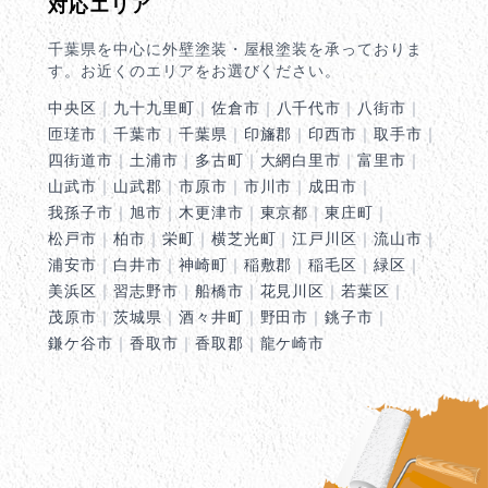
対応エリア
千葉県を中心に外壁塗装・屋根塗装を承っておりま
す。お近くのエリアをお選びください。
中央区
｜
九十九里町
｜
佐倉市
｜
八千代市
｜
八街市
｜
匝瑳市
｜
千葉市
｜
千葉県
｜
印旛郡
｜
印西市
｜
取手市
｜
四街道市
｜
土浦市
｜
多古町
｜
大網白里市
｜
富里市
｜
山武市
｜
山武郡
｜
市原市
｜
市川市
｜
成田市
｜
我孫子市
｜
旭市
｜
木更津市
｜
東京都
｜
東庄町
｜
松戸市
｜
柏市
｜
栄町
｜
横芝光町
｜
江戸川区
｜
流山市
｜
浦安市
｜
白井市
｜
神崎町
｜
稲敷郡
｜
稲毛区
｜
緑区
｜
美浜区
｜
習志野市
｜
船橋市
｜
花見川区
｜
若葉区
｜
茂原市
｜
茨城県
｜
酒々井町
｜
野田市
｜
銚子市
｜
鎌ケ谷市
｜
香取市
｜
香取郡
｜
龍ケ崎市