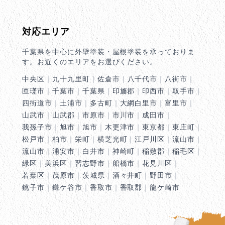
対応エリア
千葉県を中心に外壁塗装・屋根塗装を承っておりま
す。お近くのエリアをお選びください。
中央区
｜
九十九里町
｜
佐倉市
｜
八千代市
｜
八街市
｜
匝瑳市
｜
千葉市
｜
千葉県
｜
印旛郡
｜
印西市
｜
取手市
｜
四街道市
｜
土浦市
｜
多古町
｜
大網白里市
｜
富里市
｜
山武市
｜
山武郡
｜
市原市
｜
市川市
｜
成田市
｜
我孫子市
｜
旭市
｜
旭市
｜
木更津市
｜
東京都
｜
東庄町
｜
松戸市
｜
柏市
｜
栄町
｜
横芝光町
｜
江戸川区
｜
流山市
｜
流山市
｜
浦安市
｜
白井市
｜
神崎町
｜
稲敷郡
｜
稲毛区
｜
緑区
｜
美浜区
｜
習志野市
｜
船橋市
｜
花見川区
｜
若葉区
｜
茂原市
｜
茨城県
｜
酒々井町
｜
野田市
｜
銚子市
｜
鎌ケ谷市
｜
香取市
｜
香取郡
｜
龍ケ崎市