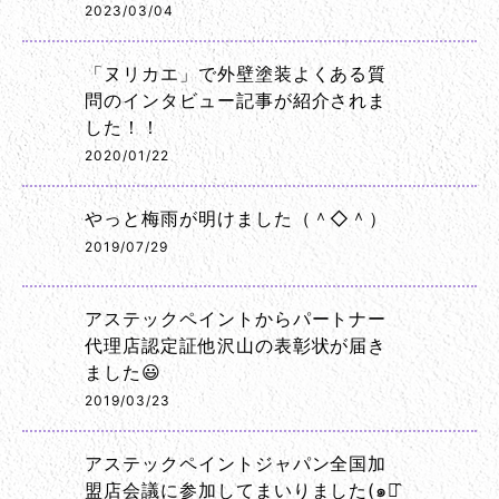
2023/03/04
「ヌリカエ」で外壁塗装よくある質
問のインタビュー記事が紹介されま
した！！
2020/01/22
やっと梅雨が明けました（＾◇＾）
2019/07/29
アステックペイントからパートナー
代理店認定証他沢山の表彰状が届き
ました😃
2019/03/23
アステックペイントジャパン全国加
盟店会議に参加してまいりました(๑･̑