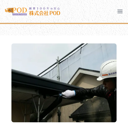
メインコンテンツにスキップ
株式会社ペイント・オン・デマンド
株式会社ペイント・オン・デマンド
千葉の外壁塗装・屋根塗装なら創業100年の安心 ペイン
Clo
Ope
モバイルメニュー
PODのまちづくり
安心の取り組み
ご相談と流れ
よくあるご質問
PODについて