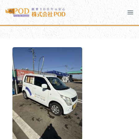
メインコンテンツにスキップ
株式会社ペイント・オン・デマンド
株式会社ペイント・オン・デマンド
千葉の外壁塗装・屋根塗装なら創業100年の安心 ペイン
Clo
Ope
モバイルメニュー
PODのまちづくり
安心の取り組み
ご相談と流れ
よくあるご質問
PODについて