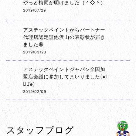
やっと梅雨が明けました（＾◇＾）
2019/07/29
アステックペイントからパートナー
代理店認定証他沢山の表彰状が届き
ました😃
2019/03/23
アステックペイントジャパン全国加
盟店会議に参加してまいりました(๑･̑
◡･̑๑)
2019/02/09
スタッフブログ