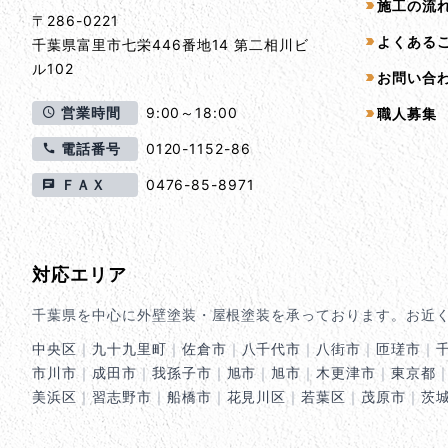
施工の流
〒286-0221
よくある
千葉県
富里市
七栄446番地14 第二相川ビ
ル102
お問い合
営業時間
9:00～18:00
職人募集
電話番号
0120-1152-86
ＦＡＸ
0476-85-8971
対応エリア
千葉県を中心に外壁塗装・屋根塗装を承っております。お近
中央区
｜
九十九里町
｜
佐倉市
｜
八千代市
｜
八街市
｜
匝瑳市
｜
市川市
｜
成田市
｜
我孫子市
｜
旭市
｜
旭市
｜
木更津市
｜
東京都
美浜区
｜
習志野市
｜
船橋市
｜
花見川区
｜
若葉区
｜
茂原市
｜
茨