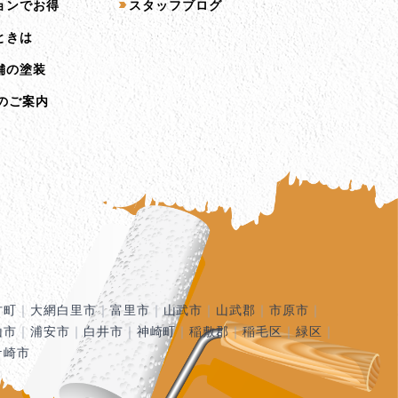
ョンでお得
スタッフブログ
ときは
舗の塗装
のご案内
古町
｜
大網白里市
｜
富里市
｜
山武市
｜
山武郡
｜
市原市
｜
山市
｜
浦安市
｜
白井市
｜
神崎町
｜
稲敷郡
｜
稲毛区
｜
緑区
｜
ケ崎市