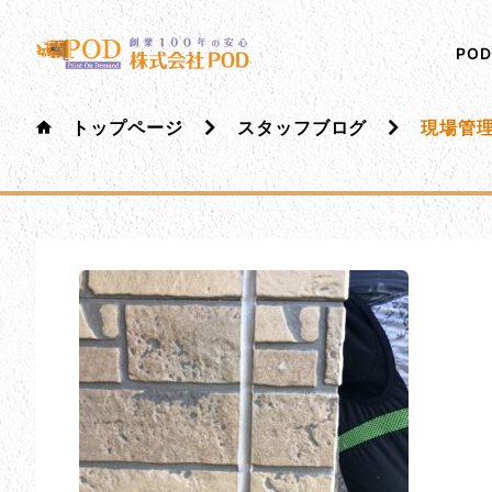
メインコンテンツにスキップ
株式会社ペイント・オン・デマンド
千葉の外壁塗装・屋根塗装なら創業100年の安心 ペイ
PO
トップページ
スタッフブログ
現場管