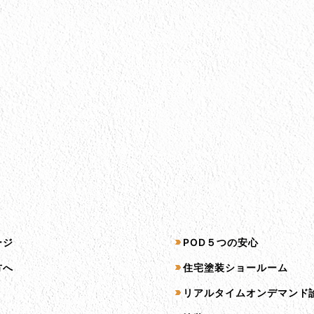
プ
サービス一覧
ージ
POD５つの安心
方へ
住宅塗装ショールーム
リアルタイムオンデマンド