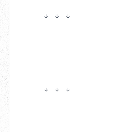
↓ ↓ ↓
↓ ↓ ↓