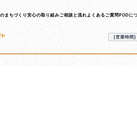
ント･オン･デマンド
Dのまちづくり
安心の取り組み
ご相談と流れ
よくあるご質問
PODに
理✨
[営業時間] 9