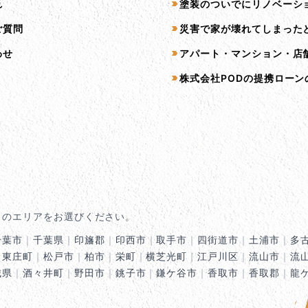
れ
塗装のついでにリノベーシ
ご質問
災害で家が壊れてしまった
わせ
アパート・マンション・店
株式会社PODの提携ローン
くのエリアをお選びください。
千葉市
｜
千葉県
｜
印旛郡
｜
印西市
｜
取手市
｜
四街道市
｜
土浦市
｜
多
｜
東庄町
｜
松戸市
｜
柏市
｜
栄町
｜
横芝光町
｜
江戸川区
｜
流山市
｜
流
城県
｜
酒々井町
｜
野田市
｜
銚子市
｜
鎌ケ谷市
｜
香取市
｜
香取郡
｜
龍