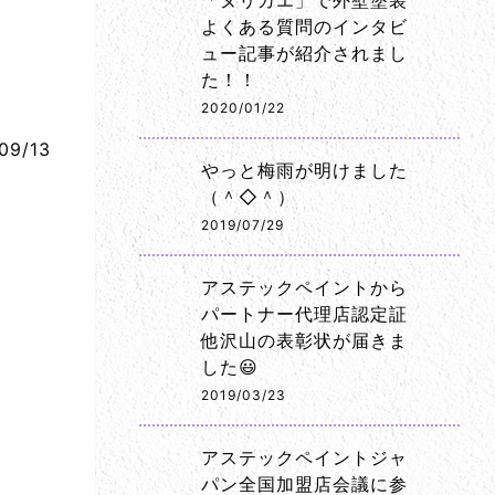
「ヌリカエ」で外壁塗装
よくある質問のインタビ
ュー記事が紹介されまし
た！！
2020/01/22
09/13
やっと梅雨が明けました
（＾◇＾）
2019/07/29
アステックペイントから
パートナー代理店認定証
他沢山の表彰状が届きま
した😃
2019/03/23
アステックペイントジャ
パン全国加盟店会議に参