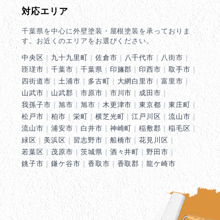
対応エリア
千葉県を中心に外壁塗装・屋根塗装を承っておりま
す。お近くのエリアをお選びください。
中央区
｜
九十九里町
｜
佐倉市
｜
八千代市
｜
八街市
｜
匝瑳市
｜
千葉市
｜
千葉県
｜
印旛郡
｜
印西市
｜
取手市
｜
四街道市
｜
土浦市
｜
多古町
｜
大網白里市
｜
富里市
｜
山武市
｜
山武郡
｜
市原市
｜
市川市
｜
成田市
｜
我孫子市
｜
旭市
｜
旭市
｜
木更津市
｜
東京都
｜
東庄町
｜
松戸市
｜
柏市
｜
栄町
｜
横芝光町
｜
江戸川区
｜
流山市
｜
流山市
｜
浦安市
｜
白井市
｜
神崎町
｜
稲敷郡
｜
稲毛区
｜
緑区
｜
美浜区
｜
習志野市
｜
船橋市
｜
花見川区
｜
若葉区
｜
茂原市
｜
茨城県
｜
酒々井町
｜
野田市
｜
銚子市
｜
鎌ケ谷市
｜
香取市
｜
香取郡
｜
龍ケ崎市