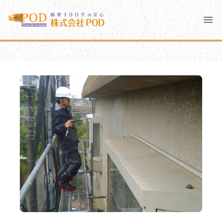
メインコンテンツにスキップ
株式会社ペイント・オン・デマンド
株式会社ペイント・オン・デマンド
千葉の外壁塗装・屋根塗装なら創業100年の安心 ペイン
Clo
Ope
モバイルメニュー
PODのまちづくり
安心の取り組み
ご相談と流れ
よくあるご質問
PODについて