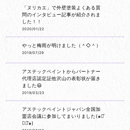
「ヌリカエ」で外壁塗装よくある質
問のインタビュー記事が紹介されま
した！！
2020/01/22
やっと梅雨が明けました（＾◇＾）
2019/07/29
アステックペイントからパートナー
代理店認定証他沢山の表彰状が届き
ました😃
2019/03/23
アステックペイントジャパン全国加
盟店会議に参加してまいりました(๑･̑
◡･̑๑)