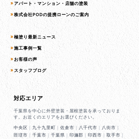
アパート・マンション・店舗の塗装
株式会社PODの提携ローンのご案内
コンテンツ一覧
極塗り最新ニュース
施工事例一覧
お客様の声
スタッフブログ
対応エリア
千葉県を中心に外壁塗装・屋根塗装を承っておりま
す。お近くのエリアをお選びください。
中央区
｜
九十九里町
｜
佐倉市
｜
八千代市
｜
八街市
｜
匝瑳市
｜
千葉市
｜
千葉県
｜
印旛郡
｜
印西市
｜
取手市
｜