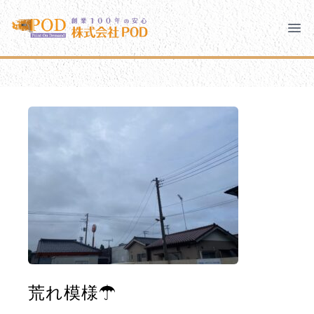
メインコンテンツにスキップ
株式会社ペイント・オン・デマンド
株式会社ペイント・オン・デマンド
千葉の外壁塗装・屋根塗装なら創業100年の安心 ペイン
Clo
Ope
モバイルメニュー
PODのまちづくり
安心の取り組み
ご相談と流れ
よくあるご質問
PODについて
荒れ模様☂