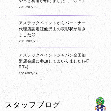
やっと梅雨が明けました（＾◇＾）
2019/07/29
アステックペイントからパートナー
代理店認定証他沢山の表彰状が届き
ました😃
2019/03/23
アステックペイントジャパン全国加
盟店会議に参加してまいりました(๑･̑
◡･̑๑)
2019/02/09
スタッフブログ