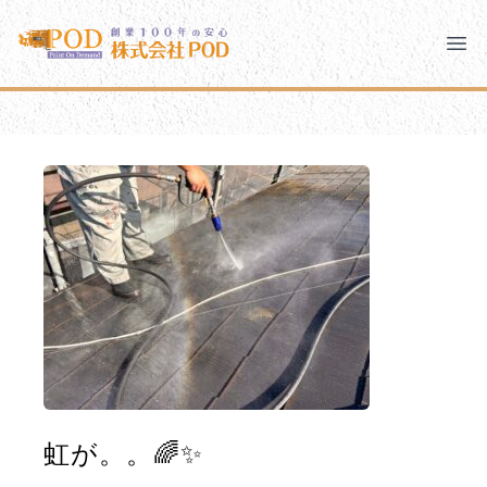
メインコンテンツにスキップ
株式会社ペイント・オン・デマンド
株式会社ペイント・オン・デマンド
千葉の外壁塗装・屋根塗装なら創業100年の安心 ペイン
Clo
Ope
モバイルメニュー
PODのまちづくり
安心の取り組み
ご相談と流れ
よくあるご質問
PODについて
虹が。。🌈✨