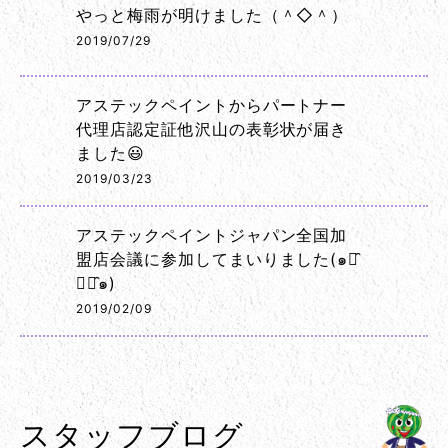
やっと梅雨が明けました（＾◇＾）
2019/07/29
アステックペイントからパートナー
代理店認定証他沢山の表彰状が届き
ました😃
2019/03/23
アステックペイントジャパン全国加
盟店会議に参加してまいりました(๑･̑
◡･̑๑)
2019/02/09
スタッフブログ