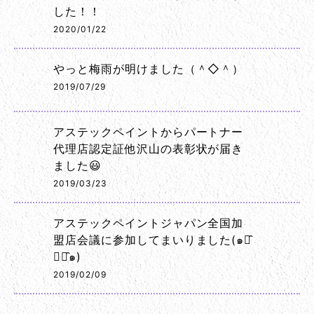
した！！
2020/01/22
やっと梅雨が明けました（＾◇＾）
2019/07/29
アステックペイントからパートナー
代理店認定証他沢山の表彰状が届き
ました😃
2019/03/23
アステックペイントジャパン全国加
盟店会議に参加してまいりました(๑･̑
◡･̑๑)
2019/02/09