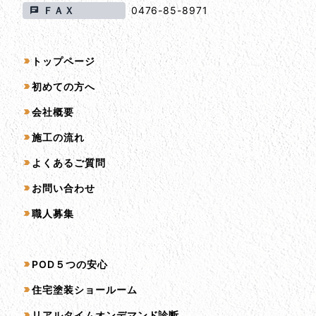
ＦＡＸ
0476-85-8971
サイトマップ
トップページ
初めての方へ
会社概要
施工の流れ
よくあるご質問
お問い合わせ
職人募集
サービス一覧
POD５つの安心
住宅塗装ショールーム
リアルタイムオンデマンド診断