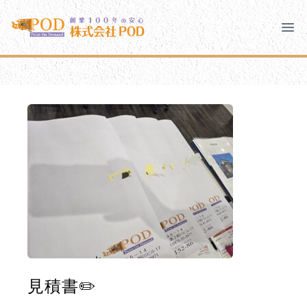
メインコンテンツにスキップ
株式会社ペイント・オン・デマンド
株式会社ペイント・オン・デマンド
千葉の外壁塗装・屋根塗装なら創業100年の安心 ペイン
Clo
Ope
モバイルメニュー
PODのまちづくり
安心の取り組み
ご相談と流れ
よくあるご質問
PODについて
見積書✏️