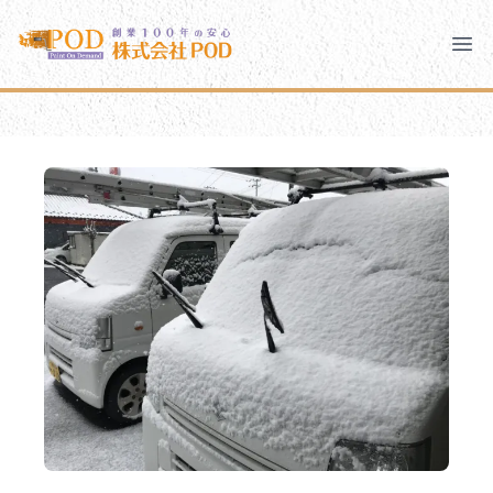
メインコンテンツにスキップ
株式会社ペイント・オン・デマンド
株式会社ペイント・オン・デマンド
千葉の外壁塗装・屋根塗装なら創業100年の安心 ペイン
Clo
Ope
モバイルメニュー
PODのまちづくり
安心の取り組み
ご相談と流れ
よくあるご質問
PODについて