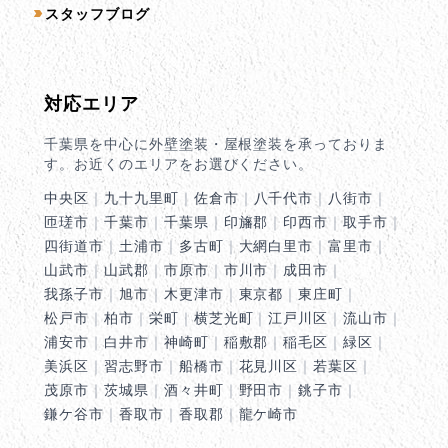
スタッフブログ
対応エリア
千葉県を中心に外壁塗装・屋根塗装を承っておりま
す。お近くのエリアをお選びください。
中央区
｜
九十九里町
｜
佐倉市
｜
八千代市
｜
八街市
｜
匝瑳市
｜
千葉市
｜
千葉県
｜
印旛郡
｜
印西市
｜
取手市
｜
四街道市
｜
土浦市
｜
多古町
｜
大網白里市
｜
富里市
｜
山武市
｜
山武郡
｜
市原市
｜
市川市
｜
成田市
｜
我孫子市
｜
旭市
｜
木更津市
｜
東京都
｜
東庄町
｜
松戸市
｜
柏市
｜
栄町
｜
横芝光町
｜
江戸川区
｜
流山市
｜
浦安市
｜
白井市
｜
神崎町
｜
稲敷郡
｜
稲毛区
｜
緑区
｜
美浜区
｜
習志野市
｜
船橋市
｜
花見川区
｜
若葉区
｜
茂原市
｜
茨城県
｜
酒々井町
｜
野田市
｜
銚子市
｜
鎌ケ谷市
｜
香取市
｜
香取郡
｜
龍ケ崎市