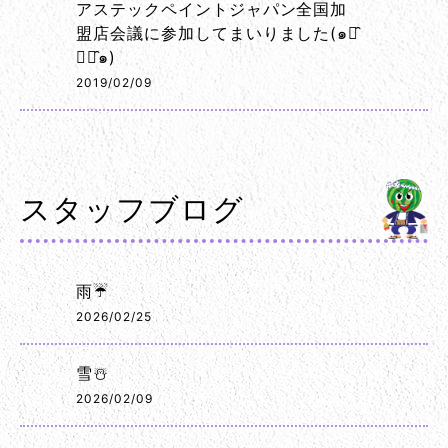
アステックペイントジャパン全国加
盟店会議に参加してまいりました(๑･̑
◡･̑๑)
2019/02/09
スタッフブログ
雨☔
2026/02/25
雪☃️
2026/02/09