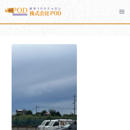
メインコンテンツにスキップ
株式会社ペイント・オン・デマンド
株式会社ペイント・オン・デマンド
千葉の外壁塗装・屋根塗装なら創業100年の安心 ペイン
Clo
Ope
モバイルメニュー
PODのまちづくり
安心の取り組み
ご相談と流れ
よくあるご質問
PODについて