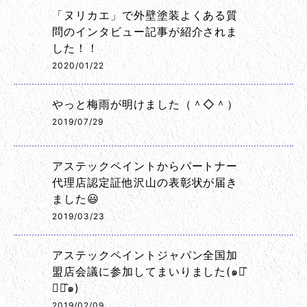
「ヌリカエ」で外壁塗装よくある質
問のインタビュー記事が紹介されま
した！！
2020/01/22
やっと梅雨が明けました（＾◇＾）
2019/07/29
アステックペイントからパートナー
代理店認定証他沢山の表彰状が届き
ました😃
2019/03/23
アステックペイントジャパン全国加
盟店会議に参加してまいりました(๑･̑
◡･̑๑)
2019/02/09