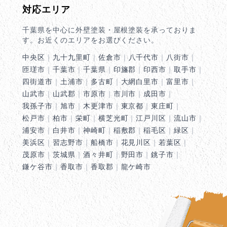
対応エリア
千葉県を中心に外壁塗装・屋根塗装を承っておりま
す。お近くのエリアをお選びください。
中央区
｜
九十九里町
｜
佐倉市
｜
八千代市
｜
八街市
｜
匝瑳市
｜
千葉市
｜
千葉県
｜
印旛郡
｜
印西市
｜
取手市
｜
四街道市
｜
土浦市
｜
多古町
｜
大網白里市
｜
富里市
｜
山武市
｜
山武郡
｜
市原市
｜
市川市
｜
成田市
｜
我孫子市
｜
旭市
｜
木更津市
｜
東京都
｜
東庄町
｜
松戸市
｜
柏市
｜
栄町
｜
横芝光町
｜
江戸川区
｜
流山市
｜
浦安市
｜
白井市
｜
神崎町
｜
稲敷郡
｜
稲毛区
｜
緑区
｜
美浜区
｜
習志野市
｜
船橋市
｜
花見川区
｜
若葉区
｜
茂原市
｜
茨城県
｜
酒々井町
｜
野田市
｜
銚子市
｜
鎌ケ谷市
｜
香取市
｜
香取郡
｜
龍ケ崎市