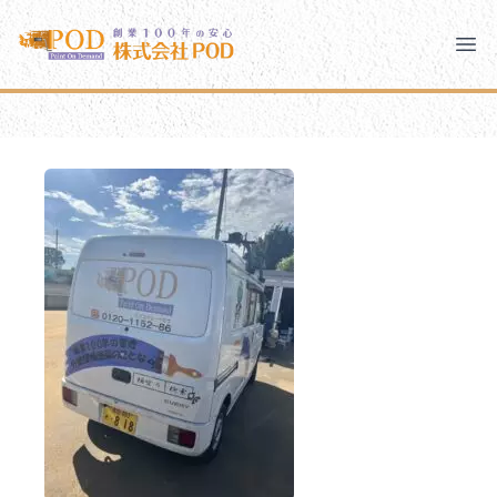
メインコンテンツにスキップ
株式会社ペイント・オン・デマンド
株式会社ペイント・オン・デマンド
千葉の外壁塗装・屋根塗装なら創業100年の安心 ペイン
Clo
Ope
モバイルメニュー
PODのまちづくり
安心の取り組み
ご相談と流れ
よくあるご質問
PODについて