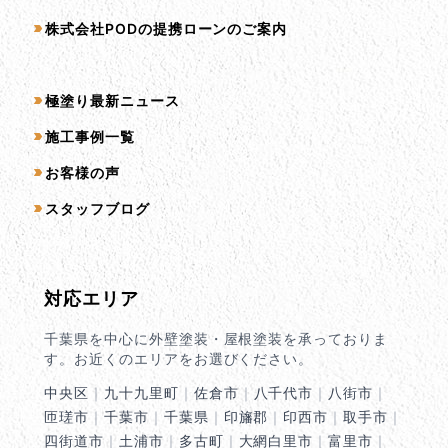
株式会社PODの提携ローンのご案内
コンテンツ一覧
極塗り最新ニュース
施工事例一覧
お客様の声
スタッフブログ
対応エリア
千葉県を中心に外壁塗装・屋根塗装を承っておりま
す。お近くのエリアをお選びください。
中央区
｜
九十九里町
｜
佐倉市
｜
八千代市
｜
八街市
｜
匝瑳市
｜
千葉市
｜
千葉県
｜
印旛郡
｜
印西市
｜
取手市
｜
四街道市
｜
土浦市
｜
多古町
｜
大網白里市
｜
富里市
｜