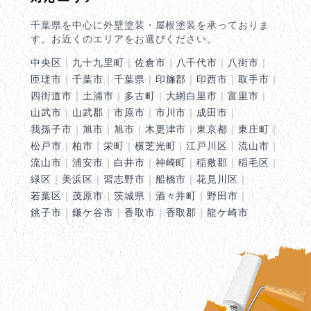
千葉県を中心に外壁塗装・屋根塗装を承っておりま
す。お近くのエリアをお選びください。
中央区
｜
九十九里町
｜
佐倉市
｜
八千代市
｜
八街市
｜
匝瑳市
｜
千葉市
｜
千葉県
｜
印旛郡
｜
印西市
｜
取手市
｜
四街道市
｜
土浦市
｜
多古町
｜
大網白里市
｜
富里市
｜
山武市
｜
山武郡
｜
市原市
｜
市川市
｜
成田市
｜
我孫子市
｜
旭市
｜
旭市
｜
木更津市
｜
東京都
｜
東庄町
｜
松戸市
｜
柏市
｜
栄町
｜
横芝光町
｜
江戸川区
｜
流山市
｜
流山市
｜
浦安市
｜
白井市
｜
神崎町
｜
稲敷郡
｜
稲毛区
｜
緑区
｜
美浜区
｜
習志野市
｜
船橋市
｜
花見川区
｜
若葉区
｜
茂原市
｜
茨城県
｜
酒々井町
｜
野田市
｜
銚子市
｜
鎌ケ谷市
｜
香取市
｜
香取郡
｜
龍ケ崎市