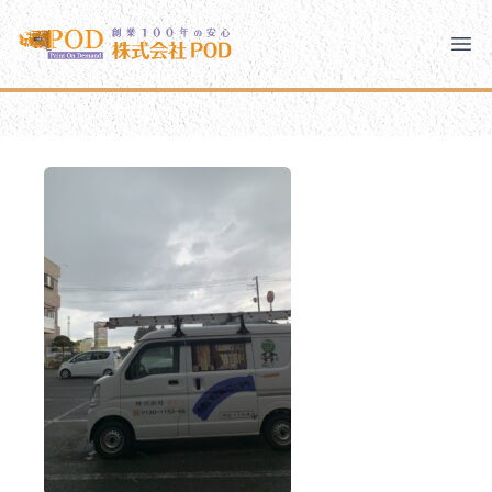
メインコンテンツにスキップ
株式会社ペイント・オン・デマンド
株式会社ペイント・オン・デマンド
千葉の外壁塗装・屋根塗装なら創業100年の安心 ペイン
Clo
Ope
モバイルメニュー
PODのまちづくり
安心の取り組み
ご相談と流れ
よくあるご質問
PODについて