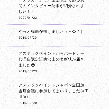
問のインタビュー記事が紹介されま
した！！
2020/01/22
やっと梅雨が明けました（＾◇＾）
2019/07/29
アステックペイントからパートナー
代理店認定証他沢山の表彰状が届き
ました😃
2019/03/23
アステックペイントジャパン全国加
盟店会議に参加してまいりました(๑･̑
◡･̑๑)
2019/02/09