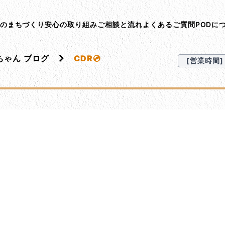
ント･オン･デマンド
Dのまちづくり
安心の取り組み
ご相談と流れ
よくあるご質問
PODに
ちゃん ブログ
CDR💿
[営業時間] 9