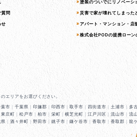
れ
塗装のついでにリノベーシ
ご質問
災害で家が壊れてしまった
わせ
アパート・マンション・店
株式会社PODの提携ローン
くのエリアをお選びください。
千葉市
｜
千葉県
｜
印旛郡
｜
印西市
｜
取手市
｜
四街道市
｜
土浦市
｜
多
｜
東庄町
｜
松戸市
｜
柏市
｜
栄町
｜
横芝光町
｜
江戸川区
｜
流山市
｜
流
城県
｜
酒々井町
｜
野田市
｜
銚子市
｜
鎌ケ谷市
｜
香取市
｜
香取郡
｜
龍