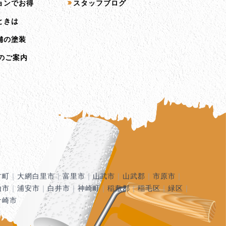
ョンでお得
スタッフブログ
ときは
舗の塗装
のご案内
古町
｜
大網白里市
｜
富里市
｜
山武市
｜
山武郡
｜
市原市
｜
山市
｜
浦安市
｜
白井市
｜
神崎町
｜
稲敷郡
｜
稲毛区
｜
緑区
｜
ケ崎市