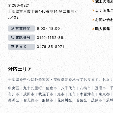
施工の流
〒286-0221
よくある
千葉県
富里市
七栄446番地14 第二相川ビ
ル102
お問い合
営業時間
9:00～18:00
職人募集
電話番号
0120-1152-86
ＦＡＸ
0476-85-8971
対応エリア
千葉県を中心に外壁塗装・屋根塗装を承っております。お近
中央区
｜
九十九里町
｜
佐倉市
｜
八千代市
｜
八街市
｜
匝瑳市
｜
市川市
｜
成田市
｜
我孫子市
｜
旭市
｜
旭市
｜
木更津市
｜
東京都
美浜区
｜
習志野市
｜
船橋市
｜
花見川区
｜
若葉区
｜
茂原市
｜
茨