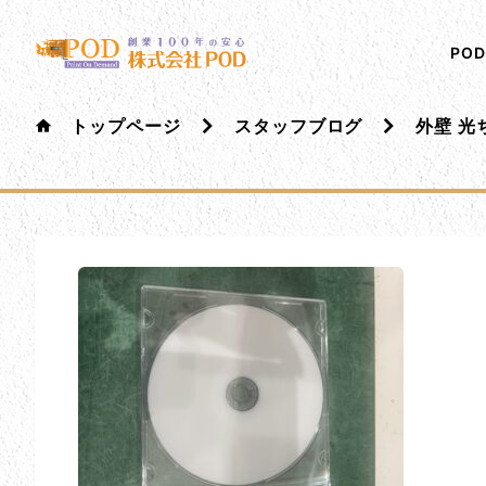
メインコンテンツにスキップ
株式会社ペイント・オン・デマンド
千葉の外壁塗装・屋根塗装なら創業100年の安心 ペイ
PO
トップページ
スタッフブログ
外壁 光