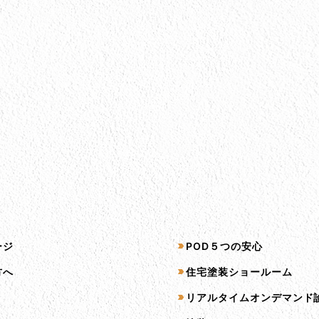
プ
サービス一覧
ージ
POD５つの安心
方へ
住宅塗装ショールーム
リアルタイムオンデマンド