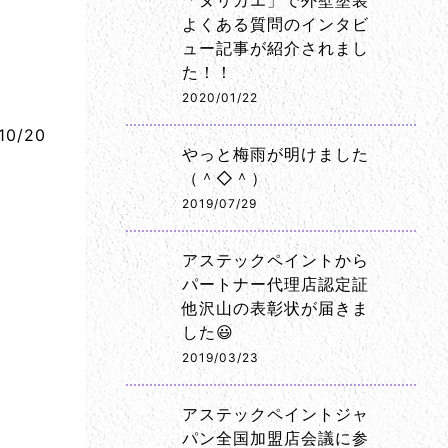
「ヌリカエ」で外壁塗装
よくある質問のインタビ
ュー記事が紹介されまし
た！！
2020/01/22
10/20
やっと梅雨が明けました
（＾◇＾）
2019/07/29
アステックペイントから
パートナー代理店認定証
他沢山の表彰状が届きま
した😃
2019/03/23
アステックペイントジャ
パン全国加盟店会議に参