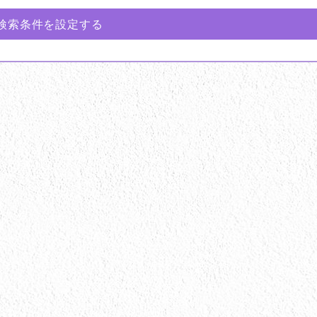
検索条件を設定する
ン塗装
キッチン工事
トイレ工事
ランダ交換
付帯工事
光触媒
内装工事
装
大工工事
屋根カバー工事
屋根塗装
装
店舗・工場塗装
戸建塗装
木部塗装
換
給湯器交換
網戸張替
設備工事
料
遮熱塗料
雨樋交換
高意匠塗料