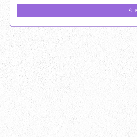
検索キーワード
施工カテゴリ
アパート・マンショ
フェンス工事
ベ
外壁塗装
外構塗
屋根工事
床材塗
板金工事
波板交
遮熱塗料
遮熱塗