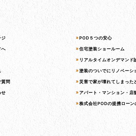
プ
サービス一覧
ージ
POD５つの安心
方へ
住宅塗装ショールーム
リアルタイムオンデマンド
れ
塗装のついでにリノベーシ
ご質問
災害で家が壊れてしまった
わせ
アパート・マンション・店
株式会社PODの提携ローン