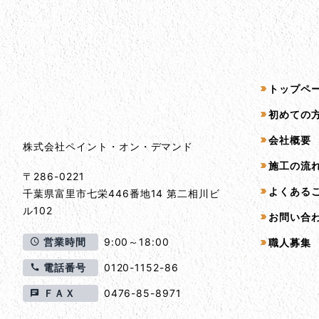
会社情報
サイトマッ
トップペ
会社情報とサイトマップ
初めての
会社概要
株式会社ペイント・オン・デマンド
施工の流
〒286-0221
よくある
千葉県
富里市
七栄446番地14 第二相川ビ
ル102
お問い合
営業時間
9:00～18:00
職人募集
電話番号
0120-1152-86
ＦＡＸ
0476-85-8971