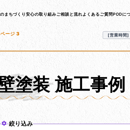
ント･オン･デマンド
Dのまちづくり
安心の取り組み
ご相談と流れ
よくあるご質問
PODに
ページ 3
[営業時間] 9
壁塗装 施工事例
絞り込み