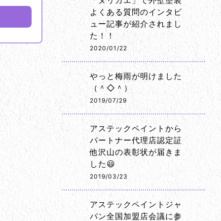
「ヌリカエ」で外壁塗装
よくある質問のインタビ
ュー記事が紹介されまし
た！！
2020/01/22
やっと梅雨が明けました
（＾◇＾）
2019/07/29
アステックペイントから
パートナー代理店認定証
他沢山の表彰状が届きま
した😃
2019/03/23
アステックペイントジャ
パン全国加盟店会議に参