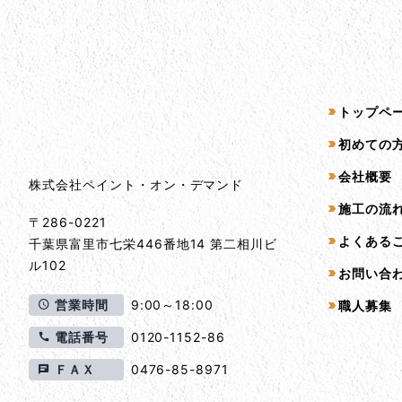
会社情報
サイトマッ
トップペ
会社情報とサイトマップ
初めての
会社概要
株式会社ペイント・オン・デマンド
施工の流
〒286-0221
よくある
千葉県
富里市
七栄446番地14 第二相川ビ
ル102
お問い合
営業時間
9:00～18:00
職人募集
電話番号
0120-1152-86
ＦＡＸ
0476-85-8971