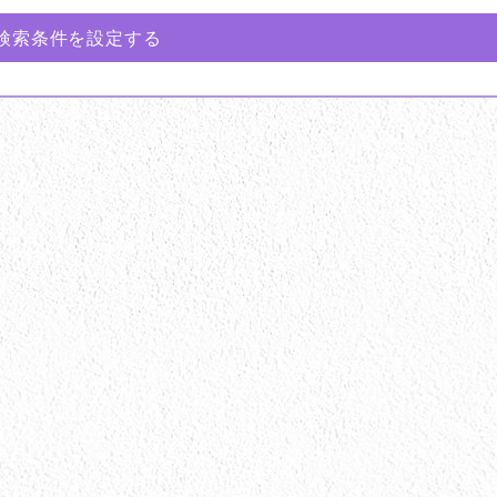
検索条件を設定する
ン塗装
キッチン工事
トイレ工事
ランダ交換
付帯工事
光触媒
内装工事
装
大工工事
屋根カバー工事
屋根塗装
装
店舗・工場塗装
戸建塗装
木部塗装
換
給湯器交換
網戸張替
設備工事
料
遮熱塗料
雨樋交換
高意匠塗料