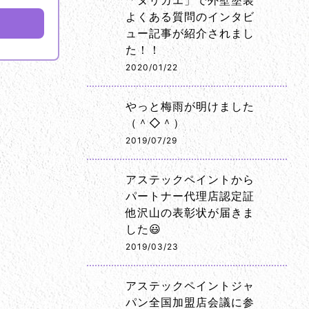
「ヌリカエ」で外壁塗装
よくある質問のインタビ
ュー記事が紹介されまし
た！！
2020/01/22
やっと梅雨が明けました
（＾◇＾）
2019/07/29
アステックペイントから
パートナー代理店認定証
他沢山の表彰状が届きま
した😃
2019/03/23
アステックペイントジャ
パン全国加盟店会議に参