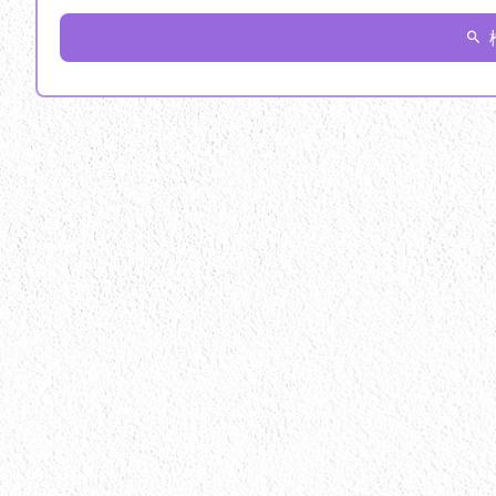
検索キーワード
施工カテゴリ
アパート・マンショ
フェンス工事
ベ
外壁塗装
外構塗
屋根工事
床材塗
板金工事
波板交
遮熱塗料
遮熱塗