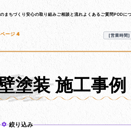
ント･オン･デマンド
Dのまちづくり
安心の取り組み
ご相談と流れ
よくあるご質問
PODに
ページ 4
[営業時間] 9
壁塗装 施工事例
絞り込み