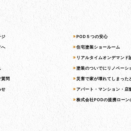
プ
サービス一覧
ージ
POD５つの安心
方へ
住宅塗装ショールーム
リアルタイムオンデマンド
れ
塗装のついでにリノベーシ
ご質問
災害で家が壊れてしまった
わせ
アパート・マンション・店
株式会社PODの提携ローン